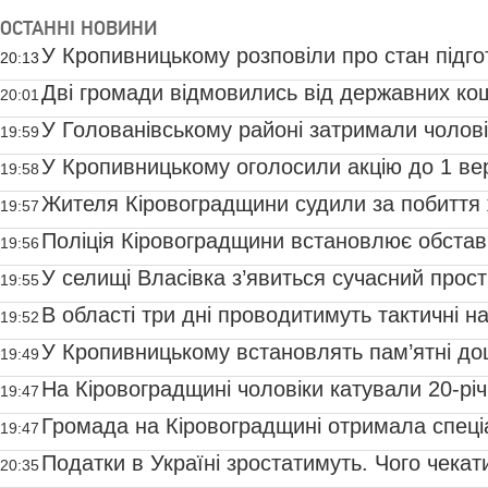
ОСТАННI НОВИНИ
У Кропивницькому розповіли про стан підго
20:13
зимового сезону
Дві громади відмовились від державних кош
20:01
шкільних автобусів
У Голованівському районі затримали чолові
19:59
вбивстві 80-річної жінки
У Кропивницькому оголосили акцію до 1 ве
19:58
онкохворих дітей
Жителя Кіровоградщини судили за побиття 
19:57
малолітньої дитини
Поліція Кіровоградщини встановлює обстав
19:56
тяжко травмувався водій
У селищі Власівка з’явиться сучасний прост
19:55
молоді
В області три днi проводитимуть тактичнi н
19:52
У Кропивницькому встановлять пам’ятні д
19:49
загиблим воїнам
На Кіровоградщині чоловіки катували 20-рі
19:47
вирішив суд
Громада на Кіровоградщині отримала спеці
19:47
транспорт для школярів
Податки в Україні зростатимуть. Чого чекати
20:35