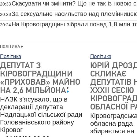
громадянам
Скасувати чи змінити? Що не так із новою 
20:33
оцінювання в НУШ
За сексуальне насильство над племіннице
20:28
Кіровоградщини засудили до 7 років
На Кіровоградщині зібрали понад 1,8 млн т
20:24
врожаю
ПОЛІТИКА
Політика
Політика
ДЕПУТАТ З
ЮРІЙ ДРОЗ
КІРОВОГРАДЩИНИ
СКЛИКАЄ
«ПРИХОВАВ» МАЙНО
ДЕПУТАТІВ 
НА 2,6 МІЛЬЙОНА
XXXІI СЕСІЮ
КІРОВОГРАД
НАЗК з’ясувало, що в
ОБЛАСНОЇ 
декларації депутата
Надлацької сільської ради
Кіровоградськ
Голованівського району
обласна рада
Кіровог
збирається на