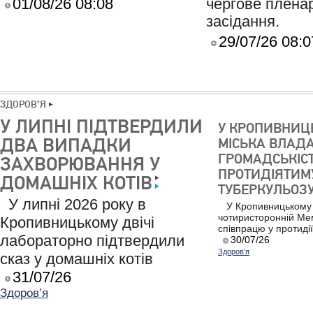
01/08/26 08:08
чергове плена
засідання.
29/07/26 08:0
ЗДОРОВ’Я
У ЛИПНІ ПІДТВЕРДИЛИ
У КРОПИВНИЦ
ДВА ВИПАДКИ
МІСЬКА ВЛАДА,
ГРОМАДСЬКІС
ЗАХВОРЮВАННЯ У
ПРОТИДІЯТИМ
ДОМАШНІХ КОТІВ
ТУБЕРКУЛЬОЗ
У липні 2026 року в
У Кропивницькому
чотиристоронній М
Кропивницькому двічі
співпрацю у протиді
лабораторно підтвердили
30/07/26
Здоров’я
сказ у домашніх котів
31/07/26
Здоров’я