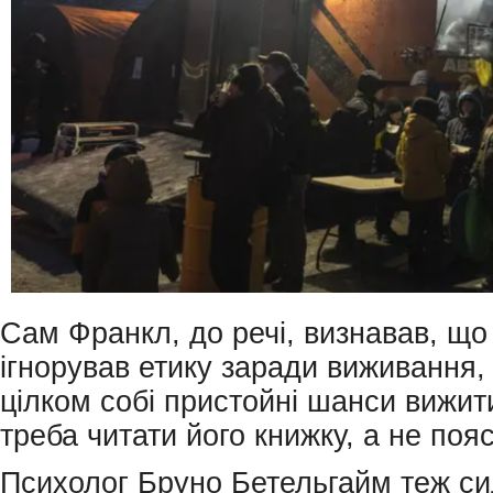
Сам Франкл, до речі, визнавав, що 
ігнорував етику заради виживання,
цілком собі пристойні шанси вижит
треба читати його книжку, а не поя
Психолог Бруно Бетельгайм теж си