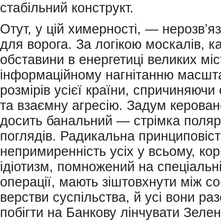
стабільний конструкт.
Отут, у цій химерності, — нерозв’
для ворога. За логікою москалів, к
обставини в енергетиці великих міс
інформаційному нагнітанню масшт
розмірів усієї країни, спричиняючи 
та взаємну агресію. Задум керован
досить банальний — стрімка поляр
поглядів. Радикальна принциповіст
непримиренність усіх у всьому, ко
ідіотизм, помножений на спеціальн
операції, мають зіштовхнути між со
верстви суспільства, й усі вони ра
побігти на Банкову лінчувати Зелен