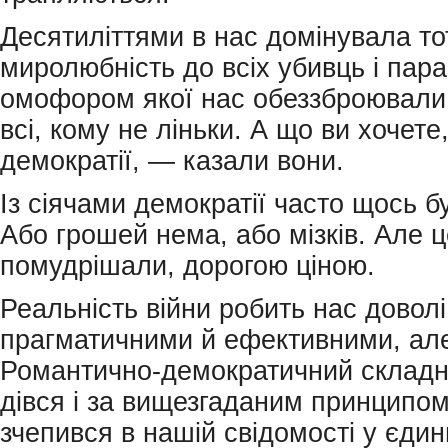
Десятиліттями в нас домінувала т
миролюбність до всіх убивць і параз
омофором якої нас обеззброювали
всі, кому не ліньки. А що ви хочете,
демократії, — казали вони.
Із сіячами демократії часто щось б
Або грошей нема, або мізків. Але 
помудрішали, дорогою ціною.
Реальність війни робить нас доволі
прагматичними й ефективними, але
Романтично-демократичний складни
дівся і за вищезгаданим принципом
зчепився в нашій свідомості у єдин