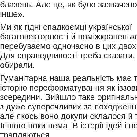
блазень. Але це, як було зазначен
інше».
Ми як гідні спадкоємці української
багатовекторності й поміжкрапелько
перебуваємо одночасно в цих двох
Для справедливості треба сказати,
обирали.
Гуманітарна наша реальність має 
історію переформатування як іззовні
зсередини. Вийшло таке оригінальн
з дуже суперечливих за походженн
але якось воно докупи склалося й 
Іншого поки нема. В історії ідей і н
трапляються.