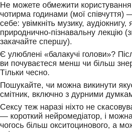
Не можете обмежити користування
чотирма годинами (мої співчуття) 
себе: увімкніть музику, аудіокнигу, 
природнично-пізнавальну лекцію (з
закачайте спершу).
Є улюблені «балакучі голови»? Піс
ви почуваєтеся менш чи більш зн
Тільки чесно.
Пошукайте, чи можна викинути якус
смітник, включно з дурними думка
Сексу теж наразі ніхто не скасову
— короткий нейромедіатор, і можна
чогось більш окситоцинового, а мо