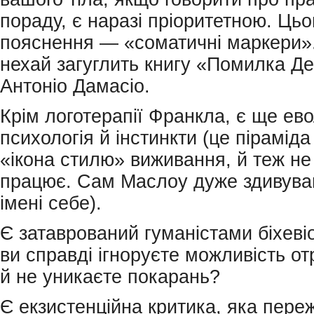
пораду, є наразі пріоритетною. Ць
пояснення — «соматичні маркери».
нехай загуглить книгу «Помилка Д
Антоніо Дамасіо.
Крім логотерапії Франкла, є ще ев
психологія й інстинкти (це пірамід
«ікона стилю» виживання, й теж не
працює. Сам Маслоу дуже здивував
імені себе).
Є затаврований гуманістами біхев
ви справді ігноруєте можливість о
й не уникаєте покарань?
Є екзистенційна критика, яка пере