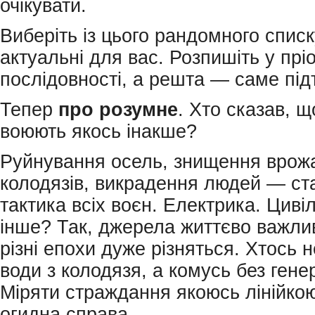
очікувати.
Виберіть із цього рандомного списку
актуальні для вас. Розпишіть у прі
послідовності, а решта — саме під
Тепер
про
розумне
. Хто сказав, щ
воюють якось інакше?
Руйнування осель, знищення врож
колодязів, викрадення людей — ст
тактика всіх воєн. Електрика. Циві
інше? Так, джерела життєво важлив
різні епохи дуже різняться. Хтось н
води з колодязя, а комусь без гене
Міряти страждання якоюсь лінійко
огидна справа.