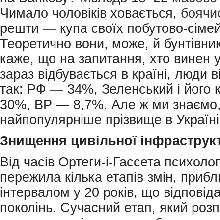
Чимало чоловіків ховається,
боячи
решти — купа своїх побутово-сімей
Теоретично вони, може, й бунтівник
каже, що на запитання, хто винен 
зараз відбувається в країні, люди 
так: РФ — 34%, Зеленський і його
30%, ВР — 8,7%. Але ж ми знаємо
найпопулярніше прізвище в Україн
Знищення
цивільної
інфраструк
Від часів Ортеги-і-Гассета психоло
пережила кілька етапів змін, прибл
інтервалом у 20 років, що відповіда
поколінь. Сучасний етап, який розп