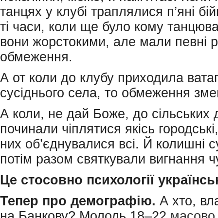
танцях у клубі траплялися п’яні бій
ті часи, коли ще було кому танцюва
вони жорстокими, але мали певні 
обмеження.
А от коли до клубу приходила ватаг
сусіднього села, то обмеження зм
А коли, не дай Боже, до сільських 
починали чіплятися якісь городські,
них об’єднувалися всі. Й колишні 
потім разом святкували вигнання ч
Це
стосовно
психології
українсь
Тепер
про
демографію.
А хто, вл
на Банкову? Молодь 18–22
масово