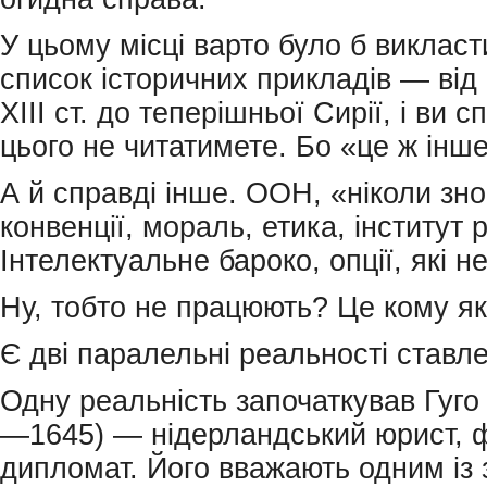
У цьому місці варто було б викласт
список історичних прикладів — від 
XIII ст. до теперішньої Сирії, і ви 
цього не читатимете. Бо «це ж інше
А й справді інше. ООН, «ніколи зно
конвенції, мораль, етика, інститут р
Інтелектуальне бароко, опції, які 
Ну, тобто не працюють? Це кому як
Є дві паралельні реальності ставле
Одну реальність започаткував Гуго 
—1645) — нідерландський юрист, ф
дипломат. Його вважають одним із 