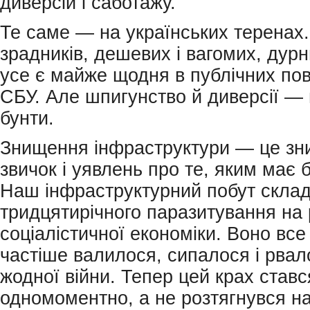
диверсій і саботажу.
Те саме — на українських теренах.
зрадників, дешевих і вагомих, дурн
усе є майже щодня в публічних по
СБУ. Але шпигунство й диверсії — 
бунти.
Знищення інфраструктури — це з
звичок і уявлень про те, яким має б
Наш інфраструктурний побут склад
тридцятирічного паразитування на
соціалістичної економіки. Воно все
частіше валилося, сипалося і рвал
жодної війни. Тепер цей крах ставс
одномоментно, а не розтягнувся на