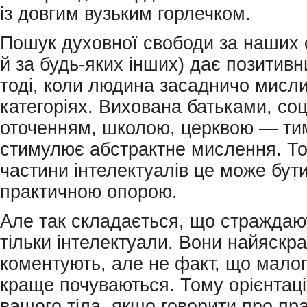
із довгим вузьким горлечком.
Пошук духовної свободи за наших 
й за будь-яких інших) дає позитивн
тоді, коли людина засадничо мисли
категоріях. Вихована батьками, со
оточенням, школою, церквою — ти
стимулює абстрактне мислення. То
частини інтелектуалів це може бут
практичною опорою.
Але так складається, що страждают
тільки інтелектуали. Вони найяскр
коментують, але не факт, що мало
краще почуваються. Тому орієнтаці
вашого тіла, якщо говорити про пр