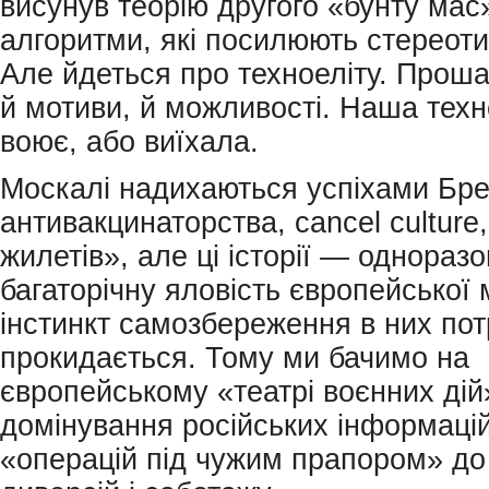
висунув теорію другого «бунту мас
алгоритми, які посилюють стереотип
Але йдеться про техноеліту. Прошар
й мотиви, й можливості. Наша техн
воює, або виїхала.
Москалі надихаються успіхами Брек
антивакцинаторства, cancel culture
жилетів», але ці історії — однораз
багаторічну яловість європейської 
інстинкт самозбереження в них по
прокидається. Тому ми бачимо на
європейському «театрі воєнних дій»
домінування російських інформацій
«операцій під чужим прапором» до