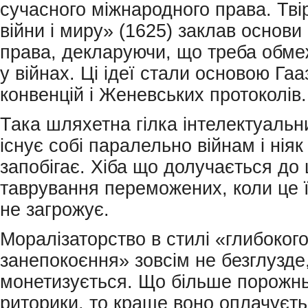
сучасного міжнародного права. Тві
війни і миру» (1625) заклав основи
права, декларуючи, що треба обме
у війнах. Ці ідеї стали основою Гаа
конвенцій і Женевських протоколів.
Така шляхетна гілка інтелектуальн
існує собі паралельно війнам і ніяк
запобігає. Хіба що долучається до
таврування переможених, коли це 
не загрожує.
Моралізаторство в стилі «глибоког
занепокоєння» зовсім не безглузде
монетизується. Що більше порожньо
риторики, то краще воно оплачуєть