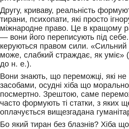
Другу, криваву, реальність формую
тирани, психопати, які просто ігно
міжнародне право. Це в кращому ра
— вони його переписують під себе.
керуються правом сили. «Сильний 
може, слабкий страждає, як уміє» (Ф
до н. е.).
Вони знають, що переможці, які не
засобами, осудні хіба що морально
посмертно. Зрештою, саме перемо
часто формують ті статки, з яких 
оплачується вищезгадана гуманіта
Бо який тиран без блазнів? Хіба щ