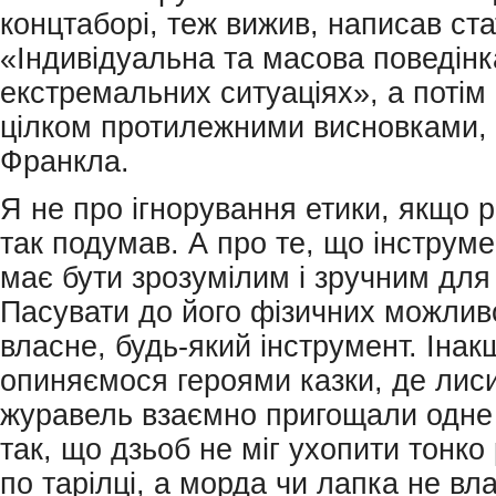
концтаборі, теж вижив, написав ст
«Індивідуальна та масова поведінк
екстремальних ситуаціях», а потім 
цілком протилежними висновками, 
Франкла.
Я не про ігнорування етики, якщо 
так подумав. А про те, що інструм
має бути зрозумілим і зручним для
Пасувати до його фізичних можливо
власне, будь-який інструмент. Інак
опиняємося героями казки, де лис
журавель взаємно пригощали одне о
так, що дзьоб не міг ухопити тонко
по тарілці, а морда чи лапка не вл