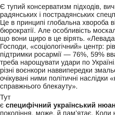
Є тупий консерватизм підходів, вич
радянських і пострадянських спецп
Це в принципі глобальна хвороба в
бюрократії. Але особливість москал
що вони щиро в це вірять. «Левада
Господи, «соціологічний» центр: рі
підтримки росармії — 76%, 59% в
треба нарощувати удари по Україні
різні воєнкори наввипередки змал
очікувані ними політичні наслідки 
справжнього блекауту».
Тут
є
специфічний
український
нюан
покоління, може, й пам’ятає. Коли 