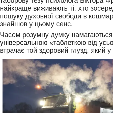
таборову тезу психолога Віктора Ф
найкраще виживають ті, хто зосере
пошуку духовної свободи в кошмарі
знайшов у цьому сенс.
Часом розумну думку намагаються
універсальною «таблеткою від усьо
втрачає той здоровий глузд, який у 