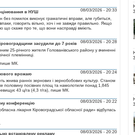
08/03/2026 - 20:33
 оцінювання в НУШ
дин без помилок виконує граматичні вправи, але губиться,
впаки, говорить вільно, хоч і не завжди правильно. Якщо
ло що скаже про те, що вони насправді вміють.
08/03/2026 - 20:28
іровоградщини засудили до 7 років
ним 25-річного жителя Голованівського району у вчиненні
ічної племінниці.
, пише МК.
08/03/2026 - 20:24
 нового врожаю
ють жнива ранніх зернових і зернобобових культур. Станом
е половину посівних площ та намолотили понад 1,845
вищує 43 ц/га (4,3 т/га), пише МК.
08/03/2026 - 20:22
чну конференцію
обласна лікарня Кіровоградської обласної ради» відбулась
.
08/03/2026 - 20:20
ьно встановлену рекламу