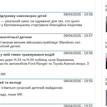
08/04/2026 - 19:58
підтримку онкохворих дітей
днів, — реальний шанс на одужання для тих, хто цього
 у Кропивницькому стартувала благодійна ініціатива
08/04/2026 - 19:57
малолітньої дитини
ті визнав винним військовослужбовця Збройних сил
літній дитині.
08/04/2026 - 19:56
у якій тяжко травмувався водій
их доріг Н-23 та Н-24 поблизу села Бережинка
стю автомобілів Ford Ranger та Toyota Avensis вчора, 3
 МК.
08/04/2026 - 19:55
ей та молоді
и з’явиться сучасний дитячий майданчик.
рада, пише МК.
08/04/2026 - 19:52