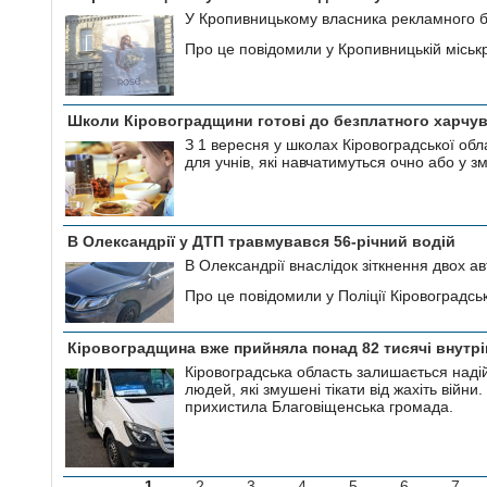
У Кропивницькому власника рекламного б
Про це повідомили у Кропивницькій міськ
Школи Кіровоградщини готові до безплатного харчува
З 1 вересня у школах Кіровоградської об
для учнів, які навчатимуться очно або у 
В Олександрії у ДТП травмувався 56-річний водій
В Олександрії внаслідок зіткнення двох ав
Про це повідомили у Поліції Кіровоградсь
Кіровоградщина вже прийняла понад 82 тисячі внутрі
Кіровоградська область залишається наді
людей, які змушені тікати від жахіть війн
прихистила Благовіщенська громада.
1
2
3
4
5
6
7