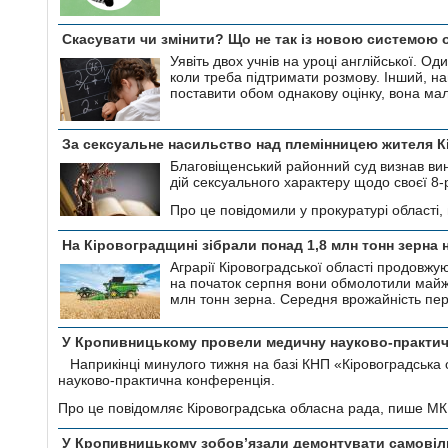
Скасувати чи змінити? Що не так із новою системою
Уявіть двох учнів на уроці англійської. О
коли треба підтримати розмову. Інший, на
поставити обом однакову оцінку, вона ма
За сексуальне насильство над племінницею жителя К
Благовіщенський районний суд визнав вин
дій сексуального характеру щодо своєї 8-р
Про це повідомили у прокуратурі області
На Кіровоградщині зібрали понад 1,8 млн тонн зерна
Аграрії Кіровоградської області продовжу
на початок серпня вони обмолотили майж
млн тонн зерна. Середня врожайність пере
У Кропивницькому провели медичну науково-практи
Наприкінці минулого тижня на базі КНП «Кіровоградська 
науково-практична конференція.
Про це повідомляє Кіровоградська обласна рада, пише МК
У Кропивницькому зобов’язали демонтувати самовіл