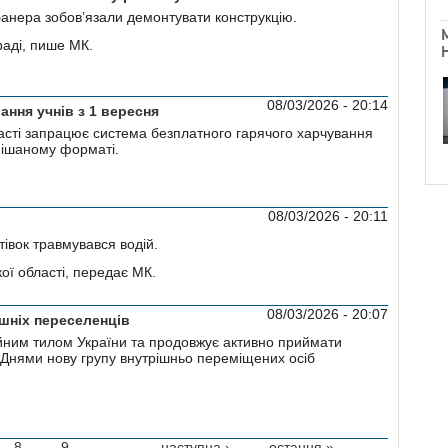
анера зобов’язали демонтувати конструкцію.
раді, пише МК.
08/03/2026 - 20:14
ння учнів з 1 вересня
ласті запрацює система безплатного гарячого харчування
змішаному форматі.
08/03/2026 - 20:11
тівок травмувався водій.
кої області, передає МК.
08/03/2026 - 20:07
шніх переселенців
йним тилом України та продовжує активно приймати
и. Днями нову групу внутрішньо переміщених осіб
8
9
…
наступна ›
остання »