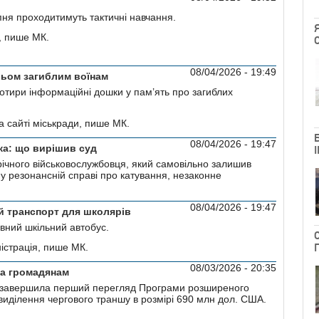
пня проходитимуть тактичнi навчання.
, пише МК.
08/04/2026 - 19:49
рьом загиблим воїнам
тири інформаційні дошки у пам’ять про загиблих
а сайті міськради, пише МК.
08/04/2026 - 19:47
ка: що вирішив суд
ічного військовослужбовця, який самовільно залишив
 у резонансній справі про катування, незаконне
08/04/2026 - 19:47
й транспорт для школярів
вний шкільний автобус.
істрація, пише МК.
08/03/2026 - 20:35
 та громадянам
 завершила перший перегляд Програми розширеного
виділення чергового траншу в розмірі 690 млн дол. США.