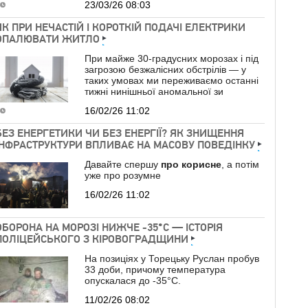
23/03/26 08:03
ЯК ПРИ НЕЧАСТІЙ І КОРОТКІЙ ПОДАЧІ ЕЛЕКТРИКИ
ОПАЛЮВАТИ ЖИТЛО
При майже 30-градусних морозах і під
загрозою безжалісних обстрілів — у
таких умовах ми переживаємо останні
тижні нинішньої аномальної зи
16/02/26 11:02
БЕЗ ЕНЕРГЕТИКИ ЧИ БЕЗ ЕНЕРГІЇ? ЯК ЗНИЩЕННЯ
ІНФРАСТРУКТУРИ ВПЛИВАЄ НА МАСОВУ ПОВЕДІНКУ
Давайте спершу
про
корисне
, а потім
уже про розумне
16/02/26 11:02
ОБОРОНА НА МОРОЗІ НИЖЧЕ -35°C — ІСТОРІЯ
ПОЛІЦЕЙСЬКОГО З КІРОВОГРАДЩИНИ
На позиціях у Торецьку Руслан пробув
33 доби, причому температура
опускалася до -35°C.
11/02/26 08:02