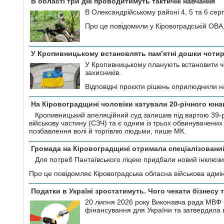
В області три днi проводитимуть тактичнi навчання
В Олександрiйському районi 4, 5 та 6 сер
Про це повiдомили у Кiровоградськiй ОВА
У Кропивницькому встановлять пам’ятні дошки чоти
У Кропивницькому планують встановити чо
захисників.
Відповідні проєкти рішень оприлюднили н
На Кіровоградщині чоловіки катували 20-річного юна
Кропивницький апеляційний суд залишив під вартою 39-р
військову частину (СЗЧ) та є одним із трьох обвинувачених
позбавлення волі й торгівлю людьми, пише МК.
Громада на Кіровоградщині отримала спеціалізовани
Для потреб Пантаївського ліцею придбали новий інклюзи
Про це повідомляє Кіровоградська обласна військова адмін
Податки в Україні зростатимуть. Чого чекати бізнесу
20 липня 2026 року Виконавча рада МВФ
фінансування для України та затвердила 