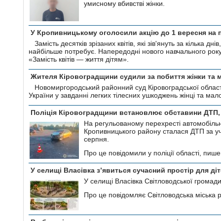
умисному вбивстві жінки.
У Кропивницькому оголосили акцію до 1 вересня на 
Замість десятків зрізаних квітів, які зів'януть за кілька 
найбільше потребує. Напередодні нового навчального року
«Замість квітів — життя дітям».
Жителя Кіровоградщини судили за побиття жінки та 
Новомиргородський районний суд Кіровоградської облас
України у завданні легких тілесних ушкоджень жінці та мало
Поліція Кіровоградщини встановлює обставини ДТП, 
На регульованому перехресті автомобільн
Кропивницького району сталася ДТП за уча
серпня.
Про це повідомили у поліції області, пише
У селищі Власівка з’явиться сучасний простір для діт
У селищі Власівка Світловодської громад
Про це повідомляє Світловодська міська 