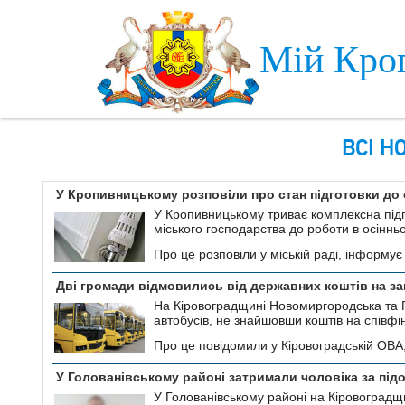
Skip to main content
Мій Кро
ВСІ Н
У Кропивницькому розповіли про стан підготовки до
У Кропивницькому триває комплексна підго
міського господарства до роботи в осіннь
Про це розповіли у міській раді, інформує
Дві громади відмовились від державних коштів на за
На Кіровоградщині Новомиргородська та П
автобусів, не знайшовши коштів на співфі
Про це повідомили у Кіровоградській ОВА
У Голованівському районі затримали чоловіка за підо
У Голованівському районі на Кіровоградщи