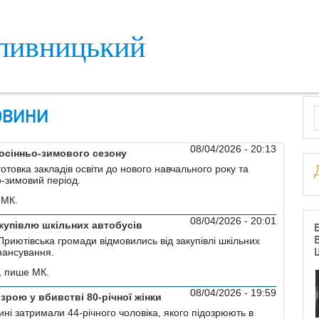
пивницький
S
ОВИНИ
08/04/2026 - 20:13
 осінньо-зимового сезону
товка закладів освіти до нового навчального року та
о-зимовий період.
 МК.
08/04/2026 - 20:01
купівлю шкільних автобусів
риютівська громади відмовились від закупівлі шкільних
нансування.
, пише МК.
08/04/2026 - 19:59
зрою у вбивстві 80-річної жінки
ні затримали 44-річного чоловіка, якого підозрюють в