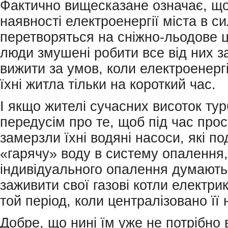
Фактично вищесказане означає, що
наявності електроенергії міста в с
перетворяться на сніжно-льодове ц
люди змушені робити все від них 
вижити за умов, коли електроенерг
їхні житла тільки на короткий час.
І якщо жителі сучасних висоток ту
передусім про те, щоб під час про
замерзли їхні водяні насоси, які п
«гарячу» воду в систему опалення,
індивідуального опалення думають
заживити свої газові котли електри
той період, коли централізовано її
Добре, що нині їм уже не потрібно