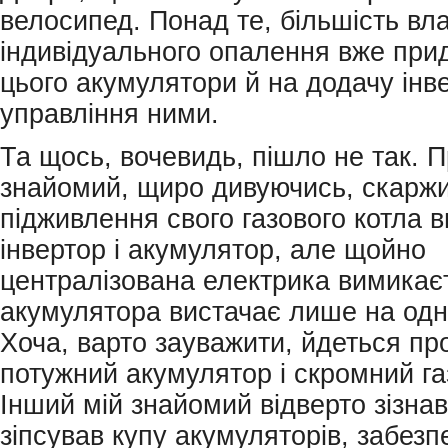
велосипед. Понад те, більшість вла
індивідуального опалення вже при
цього акумулятори й на додачу інв
управління ними.
Та щось, вочевидь, пішло не так. П
знайомий, щиро дивуючись, скарж
підживлення свого газового котла 
інвертор і акумулятор, але щойно
централізована електрика вимикаєт
акумулятора вистачає лише на одн
Хоча, варто зауважити, йдеться пр
потужний акумулятор і скромний га
Інший мій знайомий відверто зізна
зіпсував купу акумуляторів, забез