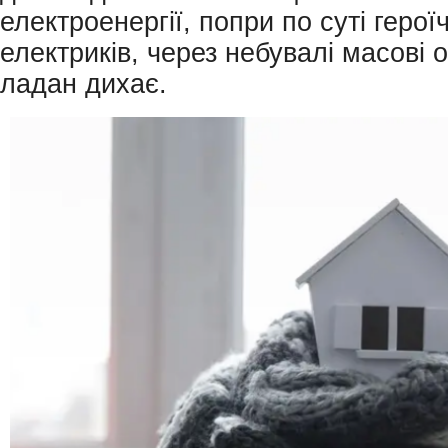
електроенергії, попри по суті герої
електриків, через небувалі масові 
ладан дихає.