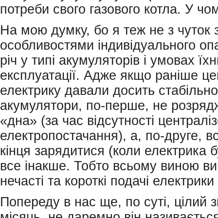
потреби свого газового котла. У ч
На мою думку, бо я теж не з чуток
особливостями індивідуального оп
річ у типі акумуляторів і умовах їхн
експлуатації. Адже якщо раніше ц
електрику давали досить стабільно
акумулятори, по-перше, не розряд
«дна» (за час відсутності централі
електропостачання), а, по-друге, в
кінця зарядитися (коли електрика бу
все інакше. Тобто всьому виною в
нечасті та короткі подачі електрики
Попереду в нас ще, по суті, цілий 
місяць, не даремно він називаєтьс