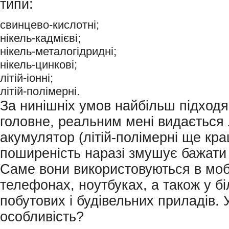
типи:
свинцево-кислотні;
нікель-кадмієві;
нікель-металогідридні;
нікель-цинкові;
літій-іонні;
літій-полімерні.
За нинішніх умов найбільш підходя
головне, реальним мені видається л
акумулятор (літій-полімерні ще кра
поширеність наразі змушує бажати
Саме вони використовуються в моб
телефонах, ноутбуках, а також у б
побутових і будівельних приладів. 
особливість?