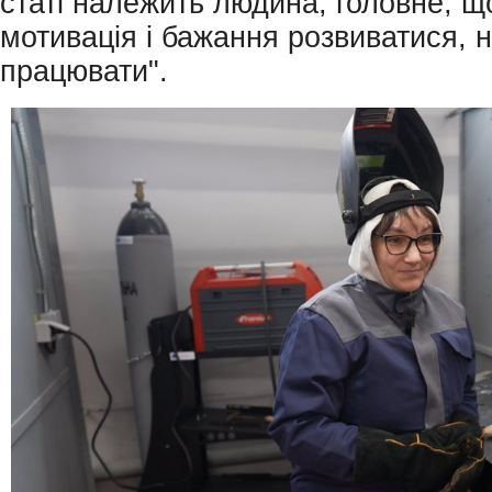
статі належить людина, головне, щ
мотивація і бажання розвиватися, н
працювати".