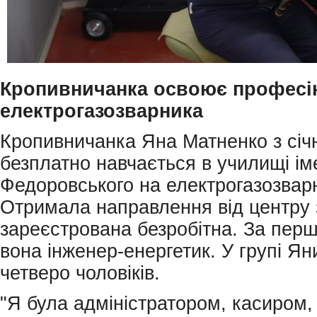
Кропивничанка освоює професі
електрогазозварника
Кропивничанка Яна Матненко з січ
безплатно навчається в училищі ім
Федоровського на електрогазозвар
Отримала направлення від центру 
зареєстрована безробітна. За пер
вона інженер-енергетик. У групі Яни
четверо чоловіків.
"Я була адміністратором, касиром,