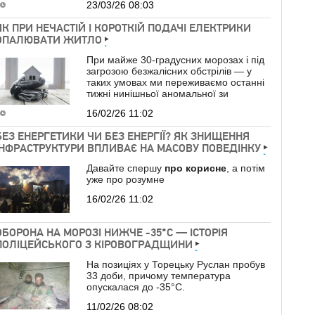
23/03/26 08:03
ЯК ПРИ НЕЧАСТІЙ І КОРОТКІЙ ПОДАЧІ ЕЛЕКТРИКИ
ОПАЛЮВАТИ ЖИТЛО
При майже 30-градусних морозах і під
загрозою безжалісних обстрілів — у
таких умовах ми переживаємо останні
тижні нинішньої аномальної зи
16/02/26 11:02
БЕЗ ЕНЕРГЕТИКИ ЧИ БЕЗ ЕНЕРГІЇ? ЯК ЗНИЩЕННЯ
ІНФРАСТРУКТУРИ ВПЛИВАЄ НА МАСОВУ ПОВЕДІНКУ
Давайте спершу
про
корисне
, а потім
уже про розумне
16/02/26 11:02
ОБОРОНА НА МОРОЗІ НИЖЧЕ -35°C — ІСТОРІЯ
ПОЛІЦЕЙСЬКОГО З КІРОВОГРАДЩИНИ
На позиціях у Торецьку Руслан пробув
33 доби, причому температура
опускалася до -35°C.
11/02/26 08:02