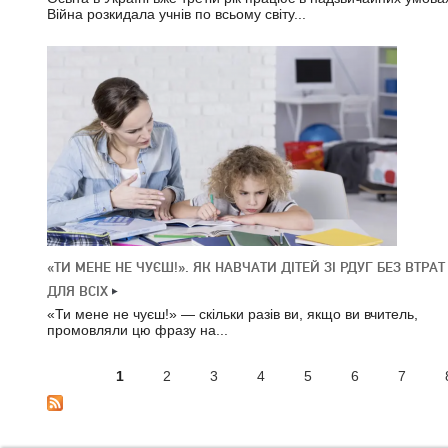
Війна розкидала учнів по всьому світу...
«ТИ МЕНЕ НЕ ЧУЄШ!». ЯК НАВЧАТИ ДІТЕЙ ЗІ РДУГ БЕЗ ВТРАТ
ДЛЯ ВСІХ
«Ти мене не чуєш!» — скільки разів ви, якщо ви вчитель,
промовляли цю фразу на...
1
2
3
4
5
6
7
СТОРІНКИ