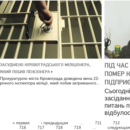
ПІД ЧАС
ЗАСУДЖЕНО КІРОВОГРАДСЬКОГО МІЛІЦІОНЕРА,
ЯКИЙ ПОБИВ ПЕНСІОНЕРА
ПОМЕР 
Прокуратурою міста Кіровограда доведена вина 22-
ПІДПРИ
річного інспектора міліції, який побив затриманого...
Сьогодні
засіданн
питань п
відбулос
« первая
‹ предыдущая
…
711
712
СТОРІНКИ
716
717
718
719
…
следующая