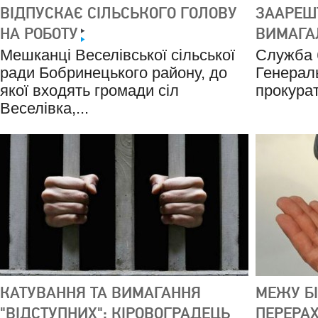
ВІДПУСКАЄ СІЛЬСЬКОГО ГОЛОВУ
ЗААРЕШТ
НА РОБОТУ
ВИМАГАЛ
Мешканці Веселівської сільської
Служба б
ради Бобринецького району, до
Генерал
якої входять громади сіл
прокурат
Веселівка,...
КАТУВАННЯ ТА ВИМАГАННЯ
МЕЖУ БІ
"ВІДСТУПНИХ": КІРОВОГРАДЕЦЬ
ПЕРЕРА