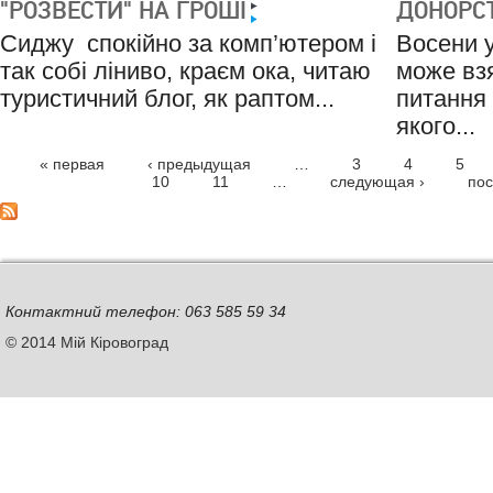
"РОЗВЕСТИ" НА ГРОШІ
ДОНОРС
Cиджу спокійно за комп’ютером і
Восени 
так собі ліниво, краєм ока, читаю
може вз
туристичний блог, як раптом...
питання 
якого...
« первая
‹ предыдущая
…
3
4
5
СТОРІНКИ
10
11
…
следующая ›
пос
Контактний телефон: 063 585 59 34
© 2014 Мій Кіровоград