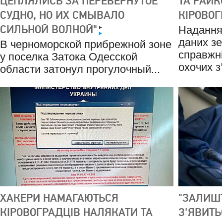
ЦЕПЛЯЛИСЬ ЗА ПЕРЕВЕРНУТОЕ
ТА РАЙК
СУДНО, НО ИХ СМЫВАЛО
КІРОВОГ
СИЛЬНОЙ ВОЛНОЙ"
Надання 
даних з
В черноморской прибрежной зоне
справжн
у поселка Затока Одесской
охочих з’
области затонул прогулочный...
ХАКЕРИ НАМАГАЮТЬСЯ
"ЗАЛИШТ
КІРОВОГРАДЦІВ НАЛЯКАТИ ТА
З'ЯВИТЬ