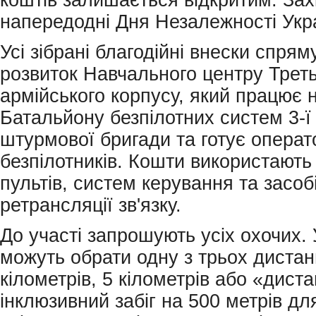
коштів залишається відкритим. Зах
напередодні Дня Незалежності Укр
Усі зібрані благодійні внески спрям
розвиток Навчального центру Трет
армійського корпусу, який працює н
Батальйону безпілотних систем 3-ї
штурмової бригади та готує операт
безпілотників. Кошти використають 
пультів, систем керування та засоб
ретрансляції зв'язку.
До участі запрошують усіх охочих.
можуть обрати одну з трьох дистан
кілометрів, 5 кілометрів або «дист
інклюзивний забіг на 500 метрів для