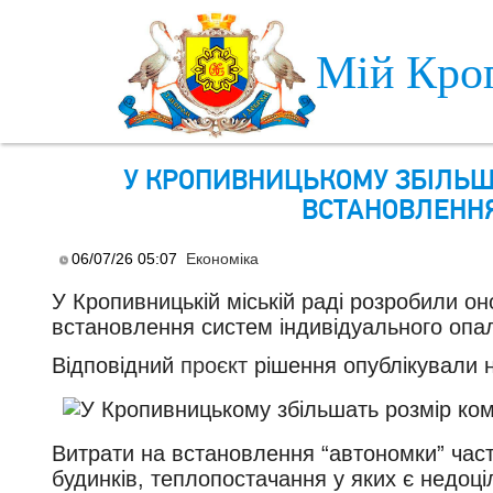
Skip to main content
Мій Кро
У КРОПИВНИЦЬКОМУ ЗБІЛЬША
ВСТАНОВЛЕННЯ
06/07/26 05:07
Економіка
У Кропивницькій міській раді розробили о
встановлення систем індивідуального опа
Відповідний
проєкт
рішення опублікували н
Витрати на встановлення “автономки” ча
будинків, теплопостачання у яких є недоц