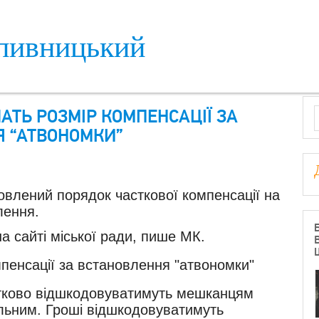
пивницький
S
ТЬ РОЗМІР КОМПЕНСАЦІЇ ЗА
 “АТВОНОМКИ”
новлений порядок часткової компенсації на
лення.
а сайті міської ради, пише МК.
стково відшкодовуватимуть мешканцям
ільним. Гроші відшкодовуватимуть