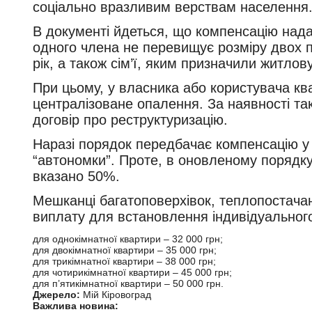
соціально вразливим верствам населення
В документі йдеться, що компенсацію надав
одного члена не перевищує розміру двох п
рік, а також сім’ї, яким призначили житлов
При цьому, у власника або користувача кв
централізоване опалення. За наявності та
договір про реструктуризацію.
Наразі порядок передбачає компенсацію у 
“автономки”. Проте, в оновленому порядку
вказано 50%.
Мешканці багатоповерхівок, теплопостача
виплату для встановлення індивідуального
для однокімнатної квартири – 32 000 грн;
для двокімнатної квартири – 35 000 грн;
для трикімнатної квартири – 38 000 грн;
для чотирикімнатної квартири – 45 000 грн;
для п’ятикімнатної квартири – 50 000 грн.
Джерело:
Мій Кіровоград
Важлива новина: