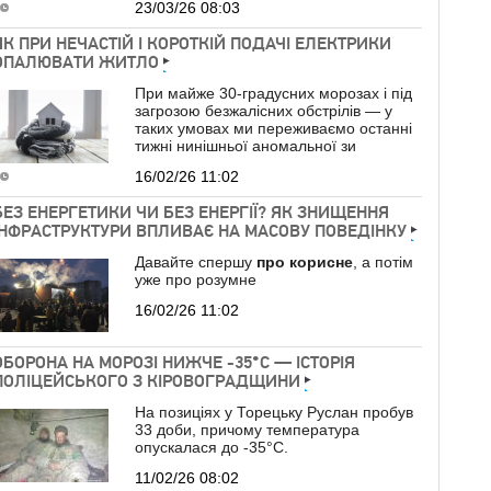
23/03/26 08:03
ЯК ПРИ НЕЧАСТІЙ І КОРОТКІЙ ПОДАЧІ ЕЛЕКТРИКИ
ОПАЛЮВАТИ ЖИТЛО
При майже 30-градусних морозах і під
загрозою безжалісних обстрілів — у
таких умовах ми переживаємо останні
тижні нинішньої аномальної зи
16/02/26 11:02
БЕЗ ЕНЕРГЕТИКИ ЧИ БЕЗ ЕНЕРГІЇ? ЯК ЗНИЩЕННЯ
ІНФРАСТРУКТУРИ ВПЛИВАЄ НА МАСОВУ ПОВЕДІНКУ
Давайте спершу
про
корисне
, а потім
уже про розумне
16/02/26 11:02
ОБОРОНА НА МОРОЗІ НИЖЧЕ -35°C — ІСТОРІЯ
ПОЛІЦЕЙСЬКОГО З КІРОВОГРАДЩИНИ
На позиціях у Торецьку Руслан пробув
33 доби, причому температура
опускалася до -35°C.
11/02/26 08:02