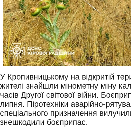
У Кропивницькому на відкритій тери
жителі знайшли мінометну міну ка
часів Другої світової війни. Боєпр
липня. Піротехніки аварійно-рятува
спеціального призначення вилучил
знешкодили боєприпас.