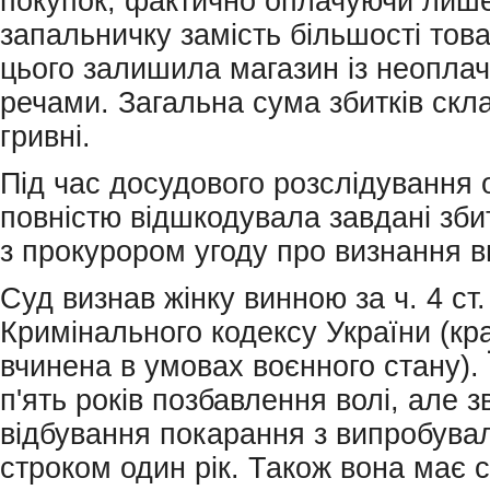
покупок, фактично оплачуючи лиш
запальничку замість більшості това
цього залишила магазин із неопла
речами. Загальна сума збитків скл
гривні.
Під час досудового розслідування
повністю відшкодувала завдані зби
з прокурором угоду про визнання в
Суд визнав жінку винною за ч. 4 ст.
Кримінального кодексу України (кр
вчинена в умовах воєнного стану).
п'ять років позбавлення волі, але з
відбування покарання з випробува
строком один рік. Також вона має 