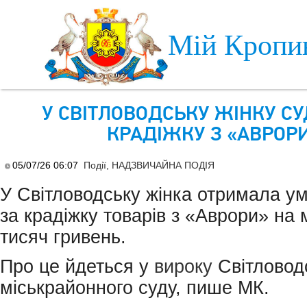
Skip to main content
Мій Кропи
У СВІТЛОВОДСЬКУ ЖІНКУ С
КРАДІЖКУ З «АВРОР
05/07/26 06:07
Події
,
НАДЗВИЧАЙНА ПОДІЯ
У Світловодську жінка отримала у
за крадіжку товарів з «Аврори» на
тисяч гривень.
Про це йдеться у
вироку
Світловод
міськрайонного суду, пише МК.