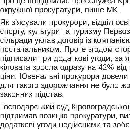
Про це повідомляє пресслужба Кр
окружної прокуратури, пише МК.
Як з’ясували прокурори, відділ осві
спорту, культури та туризму Первоз
сільради уклав договір із компаніє
постачальником. Проте згодом сто
підписали три додаткові угоди, за 
кіловата зросла одразу на 42% від 
ціни. Ювенальні прокурори довели 
для такого здорожчання не було ж
законних підстав.
Господарський суд Кіровоградської
підтримав позицію прокуратури, ви
додаткові угоди недійсними та зобо