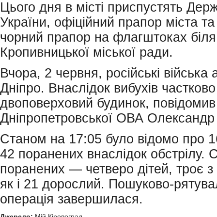
Цього дня в місті приспустять Дер
України, офіційний прапор міста та
чорний прапор на флагштоках біл
Кропивницької міської ради.
Вчора, 2 червня, російські війська
Дніпро. Внаслідок вибухів частков
двоповерховий будинок,
повідомив
Дніпропетровської ОВА Олександр
Станом на 17:05 було відомо про 1
42 поранених внаслідок обстрілу. 
поранених — четверо дітей, троє з 
як і 21 дорослий. Пошуково-рятув
операція завершилася.
Джерело:
Мій Кіровоград