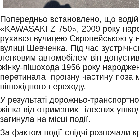
Попередньо встановлено, що водiй
«KAWASAKI Z 750», 2009 року нар
рухався вулицею Європейською у 
вулицi Шевченка. Пiд час зустрiчног
легковим автомобiлем вiн допустив
жiнку-пiшохода 1956 року народжен
перетинала проїзну частину поза
пiшохiдного переходу.
У результатi дорожньо-транспортно
жiнка вiд отриманих тiлесних ушк
загинула на мiсцi подiї.
За фактом подiї слiдчi розпочали 