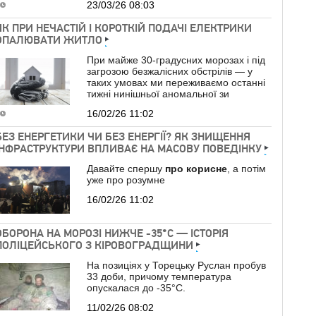
23/03/26 08:03
ЯК ПРИ НЕЧАСТІЙ І КОРОТКІЙ ПОДАЧІ ЕЛЕКТРИКИ
ОПАЛЮВАТИ ЖИТЛО
При майже 30-градусних морозах і під
загрозою безжалісних обстрілів — у
таких умовах ми переживаємо останні
тижні нинішньої аномальної зи
16/02/26 11:02
БЕЗ ЕНЕРГЕТИКИ ЧИ БЕЗ ЕНЕРГІЇ? ЯК ЗНИЩЕННЯ
ІНФРАСТРУКТУРИ ВПЛИВАЄ НА МАСОВУ ПОВЕДІНКУ
Давайте спершу
про
корисне
, а потім
уже про розумне
16/02/26 11:02
ОБОРОНА НА МОРОЗІ НИЖЧЕ -35°C — ІСТОРІЯ
ПОЛІЦЕЙСЬКОГО З КІРОВОГРАДЩИНИ
На позиціях у Торецьку Руслан пробув
33 доби, причому температура
опускалася до -35°C.
11/02/26 08:02