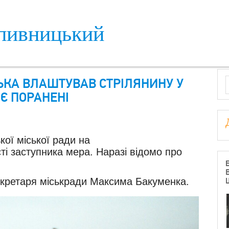
пивницький
S
ЬКА ВЛАШТУВАВ СТРІЛЯНИНУ У
 Є ПОРАНЕНІ
ої міської ради на
ті заступника мера. Наразі відомо про
кретаря міськради Максима Бакуменка.