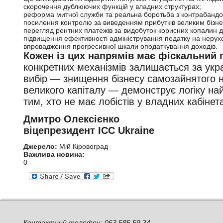
скорочення дублюючих функцій у владних структурах;
реформа митної служби та реальна боротьба з контрабандою
посилення контролю за виведенням прибутків великим бізне
перегляд рентних платежів за видобуток корисних копалин д
підвищення ефективності адміністрування податку на нерухо
впровадження прогресивної шкали оподаткування доходів.
Кожен із цих напрямів має фіскальний 
конкретних механізмів залишається за укр
вибір — знищення бізнесу самозайнятого 
великого капіталу — демонструє логіку н
тим, хто не має лобістів у владних кабінета
Дмитро Олексієнко
віцепрезидент ICC Ukraine
Джерело:
Мій Кіровоград
Важлива новина:
0
Контактний телефон: 063 585 59 34