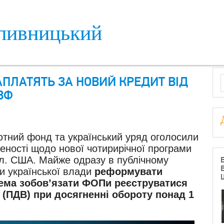
пивницький
S
АПЛАТЯТЬ ЗА НОВИЙ КРЕДИТ ВІД
ВФ
тний фонд та український уряд оголосили
еності щодо нової чотирирічної програми
дол. США. Майже одразу в публічному
и української влади
реформувати
ема зобов’язати ФОПи реєструватися
 (ПДВ) при досягненні обороту понад 1