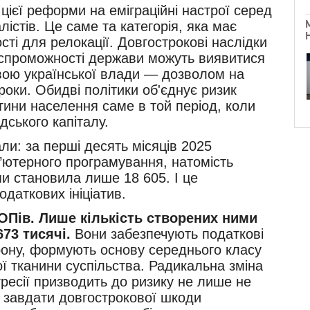
цієї реформи на еміграційні настрої серед
істів. Це саме та категорія, яка має
ті для релокації. Довгострокові наслідки
ї спроможності держави можуть виявитися
ивою української влади — дозволом на
роки. Обидві політики об'єднує ризик
ини населення саме в той період, коли
ського капіталу.
ли: за перші десять місяців 2025
’ютерного програмування, натомість
ми становила лише 18 605. І це
даткових ініціатив.
ФОПів. Лише кількість створених ними
73 тисячі.
Вони забезпечують податкові
ону, формують основу середнього класу
ї тканини суспільства. Радикальна зміна
гресії призводить до ризику не лише не
й завдати довгострокової шкоди