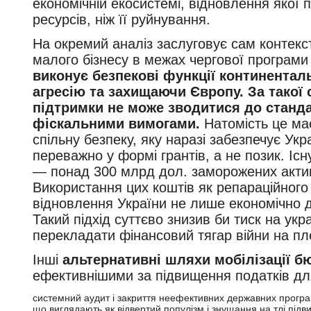
економічній екосистемі, відновлення якої 
ресурсів, ніж її руйнування.
На окремий аналіз заслуговує сам контекс
малого бізнесу в межах чергової програм
виконує безпекові функції континентал
агресію та захищаючи Європу. За такої 
підтримки не може зводитися до станд
фіскальними вимогами.
Натомість це має
спільну безпеку, яку наразі забезпечує Ук
переважно у формі грантів, а не позик. Іс
— понад 300 млрд дол. заморожених активі
Використання цих коштів як репараційного
відновлення України не лише економічно д
Такий підхід суттєво знизив би тиск на укр
перекладати фінансовий тягар війни на пл
Інші
альтернативні шляхи мобілізації 
ефективнішими за підвищення податків для
системний аудит і закриття неефективних державних програ
що виглядають як відвертий популізм і знущання на тлі підв