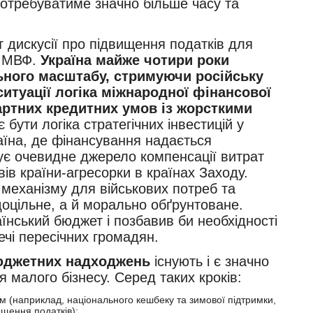
потребуватиме значно більше часу та
т дискусії про підвищення податків для
и МВФ.
Україна майже чотири роки
ьного масштабу, стримуючи російську
ситуації логіка міжнародної фінансової
артних кредитних умов із жорсткими
 бути логіка стратегічних інвестицій у
раїна, де фінансування надається
нує очевидне джерело компенсації витрат
в країни-агресорки в країнах Заходу.
 механізму для військових потреб та
оцільне, а й морально обґрунтоване.
аїнський бюджет і позбавив би необхідності
ечі пересічних громадян.
бюджетних надходжень
існують і є значно
 малого бізнесу. Серед таких кроків:
м (наприклад, національного кешбеку та зимової підтримки,
ищення податків);