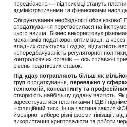
передбачено — підприємці стануть платни
адміністративними та фінансовими наслід
Обґрунтування необхідності обов'язкової 
оподаткування перетворилася на інструмент
цього явища. Бізнес використовує різноман
механізмів податкової оптимізації, а через
владних структурах і судах, відсутність ве
непередбачуваність регуляторної політики,
контролюючих органів — ось справжні прич
рівень податкових ставок.
Під удар потрапляють більш як мільйон
груп
оподаткування,
переважно у сферах 
технологій, консалтингу та професійни
створюють найбільшу додану вартість. Як 
зареєструватися платниками ПДВ і підніме
інфляційний тиск. Інша частина закриє ФОП
ймовірно, вибере різні форми тінізації: ві
використання криптовалюти та роботи чере