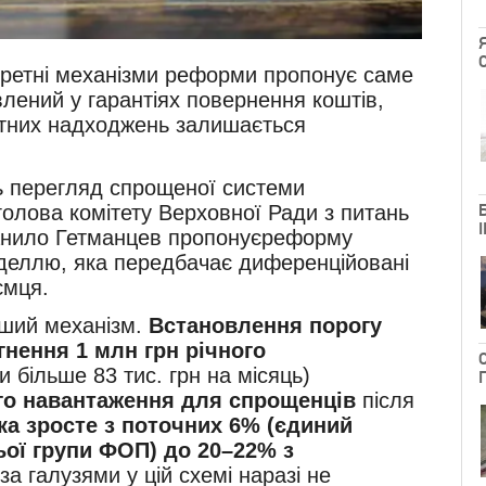
кретні механізми реформи пропонує саме
влений у гарантіях повернення коштів,
жетних надходжень залишається
ь перегляд спрощеної системи
голова комітету Верховної Ради з питань
 Данило Гетманцев пропонуєреформу
деллю, яка передбачає диференційовані
ємця.
нший механізм.
Встановлення порогу
гнення 1 млн грн річного
и більше 83 тис. грн на місяць)
го навантаження для спрощенців
після
ка зросте з поточних 6% (єдиний
ьої групи ФОП) до 20–22% з
а галузями у цій схемі наразі не