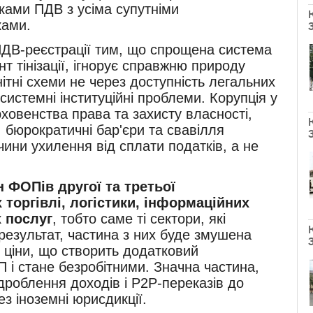
ками ПДВ з усіма супутніми
ками.
ПДВ-реєстрації тим, що спрощена система
 тінізації, ігнорує справжню природу
ітні схеми не через доступність легальних
 системні інституційні проблеми. Корупція у
рховенства права та захисту власності,
 бюрократичні бар'єри та свавілля
ини ухилення від сплати податків, а не
 ФОПів другої та третьої
торгівлі, логістики, інформаційних
х послуг
, тобто саме ті сектори, які
результат, частина з них буде змушена
 ціни, що створить додатковий
 і стане безробітними. Значна частина,
д дроблення доходів і P2P-переказів до
з іноземні юрисдикції.