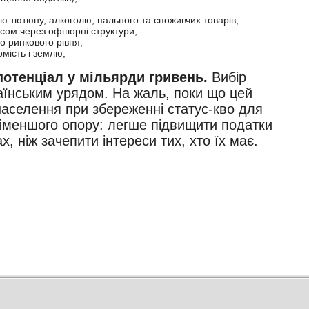
 тютюну, алкоголю, пального та споживчих товарів;
сом через офшорні структури;
о ринкового рівня;
мість і землю;
потенціал у мільярди гривень.
Вибір
аїнським урядом. На жаль, поки що цей
населення при збереженні статус-кво для
айменшого опору: легше підвищити податки
х, ніж зачепити інтереси тих, хто їх має.