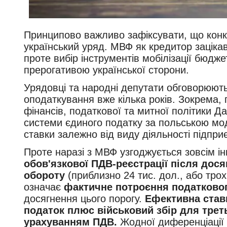
Принципово важливо зафіксувати, що кон
український уряд. МВФ як кредитор заціка
проте вибір інструментів мобілізації бюд
прерогативою української сторони.
Урядовці та народні депутати обговорюют
оподаткування вже кілька років. Зокрема, 
фінансів, податкової та митної політики
системи єдиного податку за польською мо
ставки залежно від виду діяльності підпри
Проте наразі з МВФ узгоджується зовсім і
обов'язкової ПДВ-реєстрації після дося
обороту
(приблизно 24 тис. дол., або трох
означає
фактичне потроєння податково
досягнення цього порогу.
Ефективна став
податок плюс військовий збір для трет
урахуванням ПДВ.
Жодної диференціації з