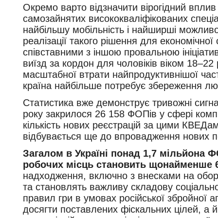
Окремо варто відзначити вірогідний вплив 
самозайнятих висококваліфікованих спеціал
найбільшу мобільність і найширші можливос
реалізації такого рішення для економічно
співставними з іншою провальною ініціат
виїзд за кордон для чоловіків віком 18–22 
масштабної втрати найпродуктивнішої част
країна найбільше потребує збереження люд
Статистика вже демонструє тривожні сигна
року закрилося 26 158 ФОПів у сфері комп
кількість нових реєстрацій за цими КВЕДа
відбувається ще до впровадження нових по
Загалом в Україні понад 1,7 мільйона 
робочих місць становить щонайменше 6
надходження, включно з внесками на обор
та становлять важливу складову соціально
правил гри в умовах російської збройної а
досягти поставлених фіскальних цілей, а 