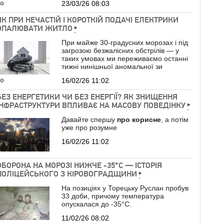
23/03/26 08:03
ЯК ПРИ НЕЧАСТІЙ І КОРОТКІЙ ПОДАЧІ ЕЛЕКТРИКИ
ОПАЛЮВАТИ ЖИТЛО
При майже 30-градусних морозах і під
загрозою безжалісних обстрілів — у
таких умовах ми переживаємо останні
тижні нинішньої аномальної зи
16/02/26 11:02
БЕЗ ЕНЕРГЕТИКИ ЧИ БЕЗ ЕНЕРГІЇ? ЯК ЗНИЩЕННЯ
ІНФРАСТРУКТУРИ ВПЛИВАЄ НА МАСОВУ ПОВЕДІНКУ
Давайте спершу
про
корисне
, а потім
уже про розумне
16/02/26 11:02
ОБОРОНА НА МОРОЗІ НИЖЧЕ -35°C — ІСТОРІЯ
ПОЛІЦЕЙСЬКОГО З КІРОВОГРАДЩИНИ
На позиціях у Торецьку Руслан пробув
33 доби, причому температура
опускалася до -35°C.
11/02/26 08:02