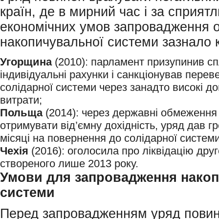
країн, де в мирний час і за сприят
економічних умов запровадження о
накопичувальної системи зазнало 
Угорщина
(2010): парламент призупинив сп
індивідуальні рахунки і санкціонував перев
солідарної системи через занадто високі до
витрати;
Польща
(2014): через державні обмеженн
отримувати від’ємну дохідність, уряд дав 
місяці на повернення до солідарної системи
Чехія
(2016): оголосила про ліквідацію друг
створеного лише 2013 року.
Умови для
запровадження накоп
системи
Перед запровадженням уряд пови