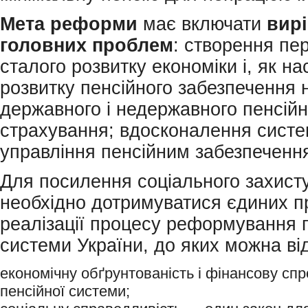
Мета реформи
має включати
вир
головних проблем
: створення пе
сталого розвитку економіки і, як на
розвитку пенсійного забезпечення 
державного і недержавного пенсійн
страхування; вдосконалення сист
управління пенсійним забезпеченн
Для посилення соціального захист
необхідно дотримуватися єдиних п
реалізації процесу реформування 
системи України, до яких можна ві
економічну обґрунтованість і фінансову сп
пенсійної системи;