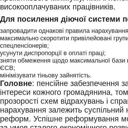
високооплачуваних працівників.
Для посилення діючої системи п
запровадити однакові правила нарахування 
максимально скоротити привілейовані груп
спецпенсіонерів;
усунути диспропорції в оплаті праці;
зняти обмеження щодо максимальної бази 
ЄСВ;
мінімізувати тіньову зайнятість.
Головне
: пенсійне забезпечення з
інтереси кожного громадянина, том
прозорості схем відрахувань і спр
нарахування залежить суспільний 
реформ. Успішне реформування м
за умов сталого економічного розви