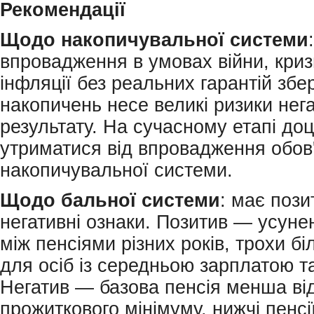
Рекомендації
Щодо
накопичувальної системи
:
впровадження в умовах війни, криз
інфляції без реальних гарантій зб
накопичень несе великі ризики нег
результату. На сучасному етапі до
утриматися від впровадження обов'
накопичувальної системи.
Щодо бальної системи
: має пози
негативні ознаки. Позитив — усуне
між пенсіями різних років, трохи бі
для осіб із середньою зарплатою т
Негатив — базова пенсія менша ві
прожиткового мінімуму, нижчі пенсі