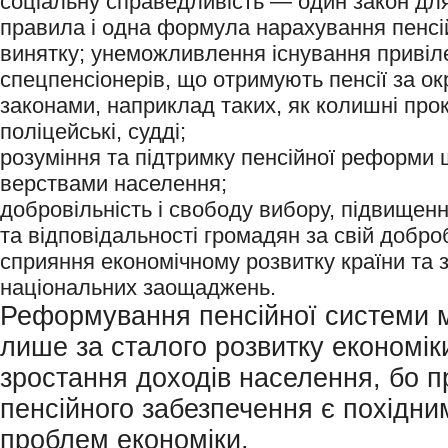
соціальну справедливість — один закон для
правила і одна формула нарахування пенсій
винятку; унеможливлення існування привіл
спецпенсіонерів, що отримують пенсії за о
законами, наприклад таких, як колишні про
поліцейські, судді;
розуміння та підтримку пенсійної реформи
верствами населення;
добровільність і свободу вибору, підвищенн
та відповідальності громадян за свій доброб
сприяння економічному розвитку країни та
національних заощаджень.
Реформування пенсійної системи 
лише за сталого розвитку економік
зростання доходів населення, бо 
пенсійного забезпечення є похідни
проблем економіки.