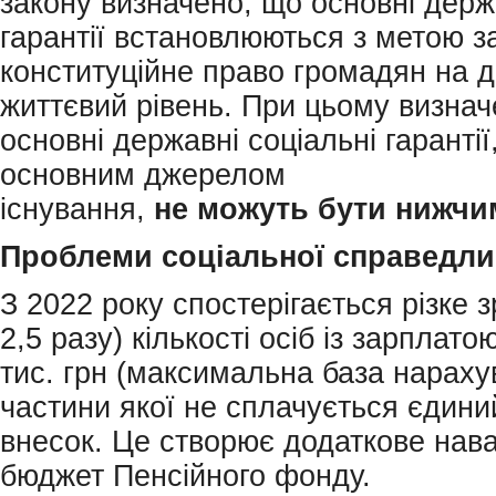
закону визначено, що основні держ
гарантії встановлюються з метою з
конституційне право громадян на д
життєвий рівень. При цьому визнач
основні державні соціальні гарантії,
основним джерелом
існування,
не
можуть
бути
нижчи
Проблеми
соціальної справедли
З 2022 року спостерігається різке 
2,5 разу) кількості осіб із зарплато
тис. грн (максимальна база нараху
частини якої не сплачується єдини
внесок. Це створює додаткове нав
бюджет Пенсійного фонду.