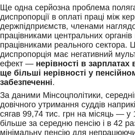
Ще одна серйозна проблема поляга
диспропорції в оплаті праці між ке
держпідприємств, членами наглядо
працівниками центральних органів 
працівниками реального сектора. 
диспропорція має негативний муль
ефект —
нерівності в зарплатах
ще більші нерівності у пенсійно
забезпеченні
.
За даними Мінсоцполітики, середні
довічного утримання суддів наприкі
сягав 99,74 тис. грн на місяць — у 
більше за середню пенсію і в 42 ра
мінімальну пенсію для непрацюючи