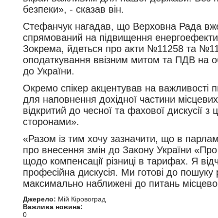
безпеки», - сказав він.
Стефанчук нагадав, що Верховна Рада вже
спрямований на підвищення енергоефектив
Зокрема, йдеться про акти №11258 та №11
оподаткування ввізним митом та ПДВ на о
до України.
Окремо спікер акцентував на важливості 
для наповнення дохідної частини місцевих
відкритий до чесної та фахової дискусії з 
сторонами».
«Разом із тим хочу зазначити, що в парла
про внесення змін до Закону України «Про
щодо компенсації різниці в тарифах. Я від
професійна дискусія. Ми готові до пошуку р
максимально наближені до питань місцевог
Джерело:
Мій Кіровоград
Важлива новина:
0