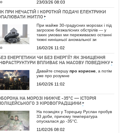
23/03/26 08:03
ЯК ПРИ НЕЧАСТІЙ І КОРОТКІЙ ПОДАЧІ ЕЛЕКТРИКИ
ОПАЛЮВАТИ ЖИТЛО
При майже 30-градусних морозах і під
загрозою безжалісних обстрілів — у
таких умовах ми переживаємо останні
тижні нинішньої аномальної зи
16/02/26 11:02
БЕЗ ЕНЕРГЕТИКИ ЧИ БЕЗ ЕНЕРГІЇ? ЯК ЗНИЩЕННЯ
ІНФРАСТРУКТУРИ ВПЛИВАЄ НА МАСОВУ ПОВЕДІНКУ
Давайте спершу
про
корисне
, а потім
уже про розумне
16/02/26 11:02
ОБОРОНА НА МОРОЗІ НИЖЧЕ -35°C — ІСТОРІЯ
ПОЛІЦЕЙСЬКОГО З КІРОВОГРАДЩИНИ
На позиціях у Торецьку Руслан пробув
33 доби, причому температура
опускалася до -35°C.
11/02/26 08:02