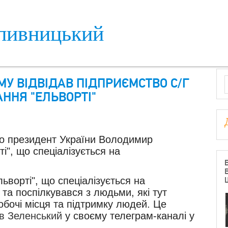
пивницький
S
У ВІДВІДАВ ПІДПРИЄМСТВО С/Г
НЯ "ЕЛЬВОРТІ"
го президент України Володимир
і", що спеціалізується на
ьворті", що спеціалізується на
та поспілкувався з людьми, які тут
бочі місця та підтримку людей. Це
в Зеленський
у своєму телеграм-каналі у