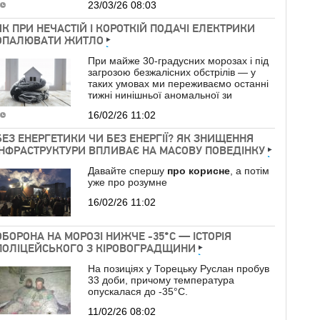
23/03/26 08:03
ЯК ПРИ НЕЧАСТІЙ І КОРОТКІЙ ПОДАЧІ ЕЛЕКТРИКИ
ОПАЛЮВАТИ ЖИТЛО
При майже 30-градусних морозах і під
загрозою безжалісних обстрілів — у
таких умовах ми переживаємо останні
тижні нинішньої аномальної зи
16/02/26 11:02
БЕЗ ЕНЕРГЕТИКИ ЧИ БЕЗ ЕНЕРГІЇ? ЯК ЗНИЩЕННЯ
ІНФРАСТРУКТУРИ ВПЛИВАЄ НА МАСОВУ ПОВЕДІНКУ
Давайте спершу
про
корисне
, а потім
уже про розумне
16/02/26 11:02
ОБОРОНА НА МОРОЗІ НИЖЧЕ -35°C — ІСТОРІЯ
ПОЛІЦЕЙСЬКОГО З КІРОВОГРАДЩИНИ
На позиціях у Торецьку Руслан пробув
33 доби, причому температура
опускалася до -35°C.
11/02/26 08:02