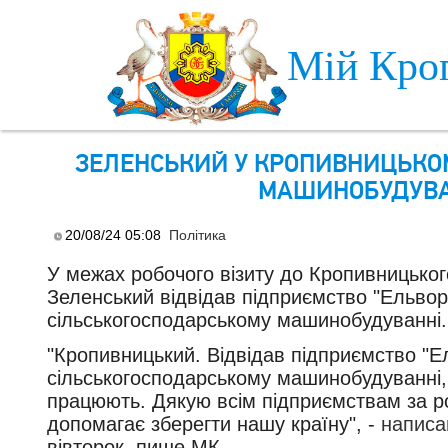
Skip to main content
Мій Кро
ЗЕЛЕНСЬКИЙ У КРОПИВНИЦЬКОМ
МАШИНОБУДУВАН
20/08/24 05:08
Політика
У межах робочого візиту до Кропивницько
Зеленський відвідав підприємство "Ельворт
сільськогосподарському машинобудуванні.
"Кропивницький. Відвідав підприємство "Ел
сільськогосподарському машинобудуванні, 
працюють. Дякую всім підприємствам за ро
допомагає зберегти нашу країну", -
написа
вівторок, пише МК.