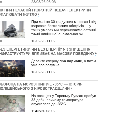
23/03/26 08:03
ЯК ПРИ НЕЧАСТІЙ І КОРОТКІЙ ПОДАЧІ ЕЛЕКТРИКИ
ОПАЛЮВАТИ ЖИТЛО
При майже 30-градусних морозах і під
загрозою безжалісних обстрілів — у
таких умовах ми переживаємо останні
тижні нинішньої аномальної зи
16/02/26 11:02
БЕЗ ЕНЕРГЕТИКИ ЧИ БЕЗ ЕНЕРГІЇ? ЯК ЗНИЩЕННЯ
ІНФРАСТРУКТУРИ ВПЛИВАЄ НА МАСОВУ ПОВЕДІНКУ
Давайте спершу
про
корисне
, а потім
уже про розумне
16/02/26 11:02
ОБОРОНА НА МОРОЗІ НИЖЧЕ -35°C — ІСТОРІЯ
ПОЛІЦЕЙСЬКОГО З КІРОВОГРАДЩИНИ
На позиціях у Торецьку Руслан пробув
33 доби, причому температура
опускалася до -35°C.
11/02/26 08:02