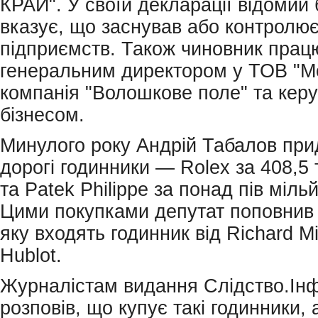
КРАЙ". У своїй декларації відомий
вказує, що заснував або контролює
підприємств. Також чиновник прац
генеральним директором у ТОВ "М
компанія "Волошкове поле" та кер
бізнесом.
Минулого року Андрій Табалов при
дорогі годинники — Rolex за 408,5 
та Patek Philippe за понад пів міль
Цими покупками депутат поповнив 
яку входять годинник від Richard M
Hublot.
Журналістам видання Слідство.Ін
розповів, що купує такі годинники, 