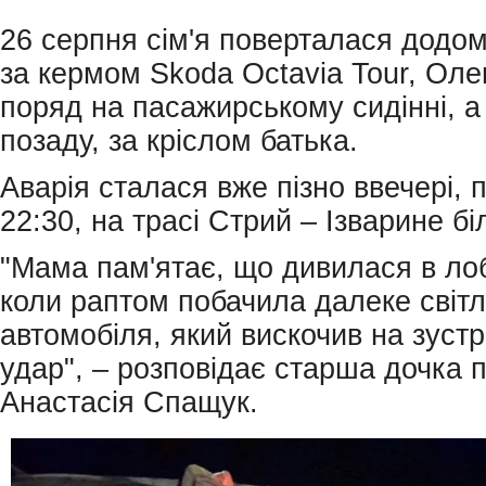
26 серпня сім'я поверталася додом
за кермом Skoda Octavia Tour, Оле
поряд на пасажирському сидінні, а
позаду, за кріслом батька.
Аварія сталася вже пізно ввечері, 
22:30, на трасі Стрий – Ізварине бі
"Мама пам'ятає, що дивилася в ло
коли раптом побачила далеке світл
автомобіля, який вискочив на зустрі
удар", – розповідає старша дочка
Анастасія Спащук.