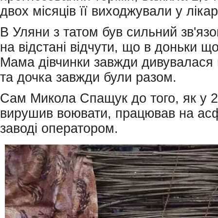
двох місяців її виходжували у ліка
В Уляни з татом був сильний зв'язок
на відстані відчути, що в доньки що
Мама дівчинки завжди дивувалася 
та дочка завжди були разом.
Сам Микола Спащук до того, як у 2
вирушив воювати, працював на ас
заводі оператором.