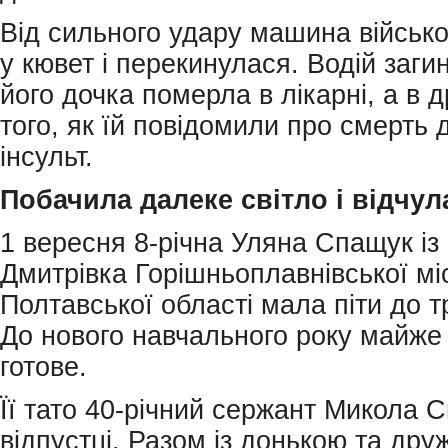
Від сильного удару машина військо
у кювет і перекинулася. Водій загин
його дочка померла в лікарні, а в 
того, як їй повідомили про смерть 
інсульт.
Побачила далеке світло і відчул
1 вересня 8-річна Уляна Спащук із
Дмитрівка Горішньоплавнівської мі
Полтавської області мала піти до т
До нового навчального року майже
готове.
Її тато 40-річний сержант Микола 
відпустці. Разом із донькою та др