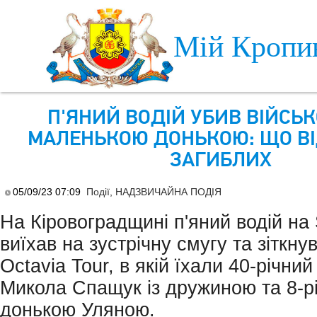
Skip to main content
Мій Кропи
П'ЯНИЙ ВОДІЙ УБИВ ВІЙСЬК
МАЛЕНЬКОЮ ДОНЬКОЮ: ЩО В
ЗАГИБЛИХ
05/09/23 07:09
Події
,
НАДЗВИЧАЙНА ПОДІЯ
На Кіровоградщині п'яний водій на
виїхав на зустрічну смугу та зіткну
Octavia Tour, в якій їхали 40-річний
Микола Спащук із дружиною та 8-р
донькою Уляною.