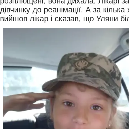
розплющені, вона дихала. Лікарі з
дівчинку до реанімації. А за кілька
вийшов лікар і сказав, що Уляни б