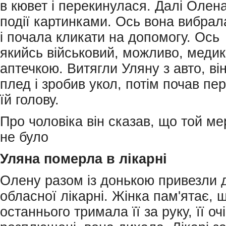
в кювет і перекинулася. Далі Олен
події картинками. Ось вона вибра
і почала кликати на допомогу. Ось
якийсь військовий, можливо, медик,
аптечкою. Витягли Уляну з авто, він
плед і зробив укол, потім почав пе
їй голову.
Про чоловіка він сказав, що той ме
не було
Уляна померла в лікарні
Олену разом із донькою привезли 
обласної лікарні. Жінка пам'ятає, 
останнього тримала її за руку, її оч