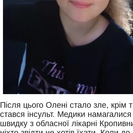
Після цього Олені стало зле, крім т
стався інсульт. Медики намагалися
швидку з обласної лікарні Кропивн
ніхто звідти не хотів їхати. Коли до 