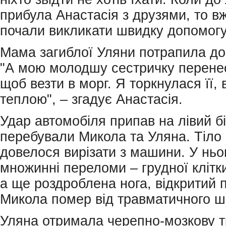
прибула Анастасія з друзями, то в
почали викликати швидку допомогу
Мама загиблої Уляни потрапила до 
"А мою молодшу сестричку перене
щоб везти в морг. Я торкнулася її,
теплою", – згадує Анастасія.
Удар автомобіля припав на лівий бі
перебували Микола та Уляна. Тіло 
довелося вирізати з машини. У ньо
множинні переломи – грудної клітки
а ще роздроблена нога, відкритий 
Микола помер від травматичного ш
Уляна отримала черепно-мозкову т