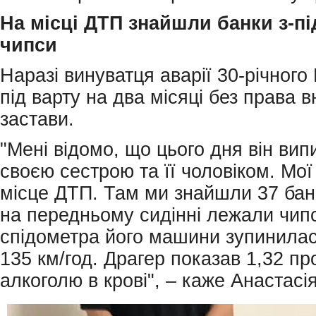
На місці ДТП знайшли банки з-пі
чипси
Наразі винуватця аварії 30-річного
під варту на два місяці без права 
застави.
"Мені відомо, що цього дня він вип
своєю сестрою та її чоловіком. Мої
місце ДТП. Там ми знайшли 37 бано
на передньому сидінні лежали чипс
спідометра його машини зупинилас
135 км/год. Драгер показав 1,32 пр
алкоголю в крові", – каже Анастасія