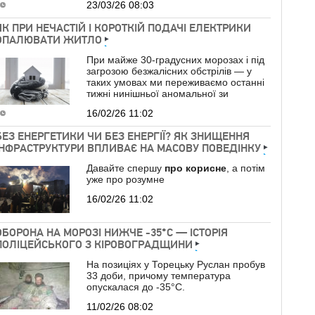
23/03/26 08:03
ЯК ПРИ НЕЧАСТІЙ І КОРОТКІЙ ПОДАЧІ ЕЛЕКТРИКИ
ОПАЛЮВАТИ ЖИТЛО
При майже 30-градусних морозах і під
загрозою безжалісних обстрілів — у
таких умовах ми переживаємо останні
тижні нинішньої аномальної зи
16/02/26 11:02
БЕЗ ЕНЕРГЕТИКИ ЧИ БЕЗ ЕНЕРГІЇ? ЯК ЗНИЩЕННЯ
ІНФРАСТРУКТУРИ ВПЛИВАЄ НА МАСОВУ ПОВЕДІНКУ
Давайте спершу
про
корисне
, а потім
уже про розумне
16/02/26 11:02
ОБОРОНА НА МОРОЗІ НИЖЧЕ -35°C — ІСТОРІЯ
ПОЛІЦЕЙСЬКОГО З КІРОВОГРАДЩИНИ
На позиціях у Торецьку Руслан пробув
33 доби, причому температура
опускалася до -35°C.
11/02/26 08:02