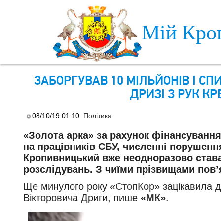
Skip to main content
Мій Кро
ЗАБОРГУВАВ 10 МІЛЬЙОНІВ І СП
ДРИЗІ З РУК К
08/10/19 01:10
Політика
«Золота арка» за рахунок фінансування
на працівників СБУ, численні порушенн
Кропивницький вже неодноразово става
розслідувань. З чиїми прізвищами пов’я
Ще минулого року «
СтопКор
» зацікавила 
Вікторовича Дриги, пише
«
МК
»
.