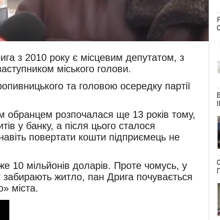
га з 2010 року є місцевим депутатом, з
заступником міського голови.
ропивницького та головою осередку партії
им обранцем розпочалася ще 13 років тому,
тів у банку, а після цього сталося
 навіть повертати кошти підприємець не
е 10 мільйонів доларів. Проте чомусь, у
т забирають житло, пан Дрига почувається
» міста.