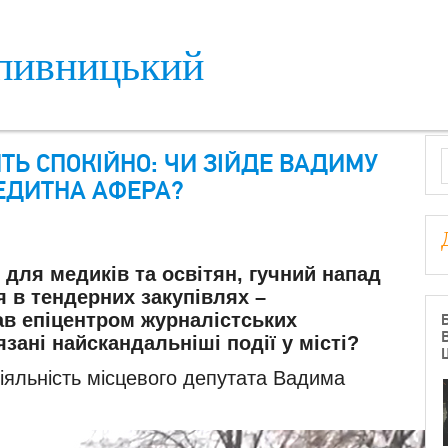
пивницький
S
ИТЬ СПОКІЙНО: ЧИ ЗІЙДЕ ВАДИМУ
РЕДИТНА АФЕРА?
 для медиків та освітян, гучний напад
я в тендерних закупівлях –
в епіцентром журналістських
зані найскандальніші події у місті?
діяльність місцевого депутата Вадима