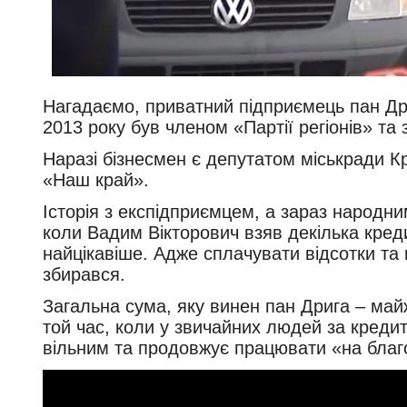
Нагадаємо, приватний підприємець пан Дри
2013 року був членом «Партії регіонів» та 
Наразі бізнесмен є депутатом міськради К
«Наш край».
Історія з експідприємцем, а зараз народн
коли Вадим Вікторович взяв декілька креди
найцікавіше. Адже сплачувати відсотки та
збирався.
Загальна сума, яку винен пан Дрига – майж
той час, коли у звичайних людей за креди
вільним та продовжує працювати «на благо