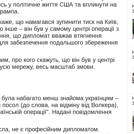
ись у політичне життя США та вплинути на
Трампа.
 каже, що намагався зупинити тиск на Київ,
 інше – він був у самому центрі операції з
ення, що дипломат вважав втягнення
 для забезпечення подальшого збереження
им, про кого скажуть, що він був у центрі
ти усю мережу, весь масштаб змови.
а була набагато менш знайома українцям –
й посол (до слова, на відміну від Волкера),
раїнській операції". Надані повідомлення
осла, не є професійним дипломатом.