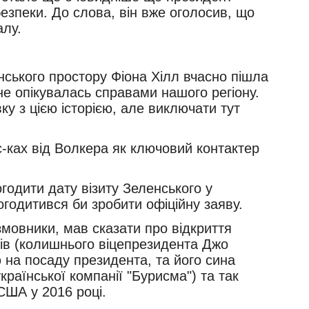
езпеки. До слова, він вже оголосив, що
алу.
нського простору Фіона Хілл вчасно пішла
не опікувалась справами нашого регіону.
вку з цією історією, але виключати тут
мс-ках від Волкера як ключовий контактер
годити дату візиту Зеленського у
годитився би зробити офіційну заяву.
змовники, мав сказати про відкриття
ів (колишнього віцепрезидента Джо
 на посаду президента, та його сина
раїнської компанії "Бурисма") та так
 США у 2016 році.