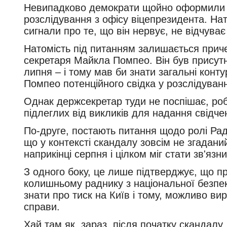
Невипадково демократи щойно оформили 
розслідування з офісу віцепрезидента. На
сигнали про те, що він нервує, не відчува
Натомість під питанням залишається приче
секретаря Майкла Помпео. Він був присут
липня – і тому мав би знати загальні конт
Помпео потенційного свідка у розслідуванн
Однак держсекретар туди не поспішає, ро
підлеглих від викликів для надання свідч
По-друге, постають питання щодо ролі Ради
що у контексті скандалу зовсім не згадани
наприкінці серпня і цілком міг стати зв'яз
З одного боку, це лише підтверджує, що п
колишньому раднику з національної безпеки
знати про тиск на Київ і тому, можливо вир
справи.
Хай там як, зараз, після початку скандал