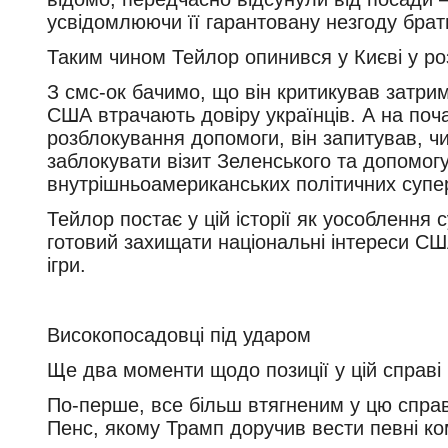
усвідомлюючи її гарантовану незгоду брати
Таким чином Тейлор опинився у Києві у роз
З смс-ок бачимо, що він критикував затрим
США втрачають довіру українців. А на поча
розблокування допомоги, він запитував, ч
заблокувати візит Зеленського та допомогу
внутрішньоамериканських політичних супе
Тейлор постає у цій історії як уособлення
готовий захищати національні інтереси США 
ігри.
Високопосадовці під ударом
Ще два моменти щодо позиції у цій справі
По-перше, все більш втягненим у цю спра
Пенс, якому Трамп доручив вести певні кому