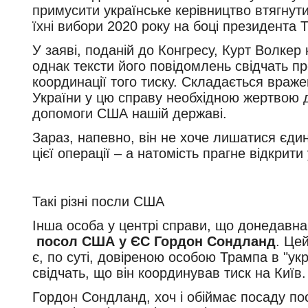
примусити українське керівництво втягнут
їхні вибори 2020 року на боці президента 
У заяві, поданій до Конгресу, Курт Волкер
однак тексти його повідомлень свідчать про
координації того тиску. Складається враж
України у цю справу необхідною жертвою
допомоги США нашій державі.
Зараз, напевно, він не хоче лишатися єдин
цієї операції – а натомість прагне відкри
Такі різні посли США
Інша особа у центрі справи, що донедавн
посол США у ЄС Гордон Сондланд
. Це
є, по суті, довіреною особою Трампа в "ук
свідчать, що він координував тиск на Київ.
Гордон Сондланд, хоч і обіймає посаду п