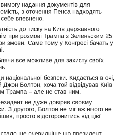
вимогу надання документів для
томість, з оточення Пенса надходять
є себе впевнено.
тність до тиску на Київ державного
нім при розмові Трампа з Зеленьским 25
ури змови. Саме тому у Конгресі бачать у
і.
блячи все можливе для захисту своїх
ень.
 національної безпеки. Кидається в очі,
й Джон Болтон, хоча той відвідував Київ
ним Трампа – але не став ним.
резидент не дуже довіряв своєму
. З другого, Болтон не міг аж нічого не
ішив, просто відсторонитись від цієї
у, стало ще очевидніше що президент