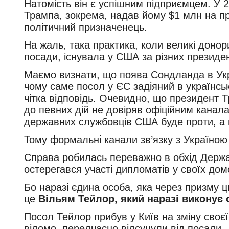
Натомість він є успішним підприємцем. У 2
Трампа, зокрема, надав йому $1 млн на пр
політичний призначенець.
На жаль, така практика, коли великі доно
посади, існувала у США за різних президен
Маємо визнати, що поява Сондланда в Укр
чому саме посол у ЄС задіяний в українсь
чітка відповідь. Очевидно, що президент 
до певних дій не довіряв офіційним канал
державних службовців США буде проти, а й
Тому формальні канали зв’язку з Україно
Справа робилась переважно в обхід Держа
остерегався участі дипломатів у своїх до
Бо наразі єдина особа, яка через призму 
це
Вільям Тейлор, який наразі виконує 
Посол Тейлор прибув у Київ на зміну своєї
відомо, передчасно відсунули від посади 