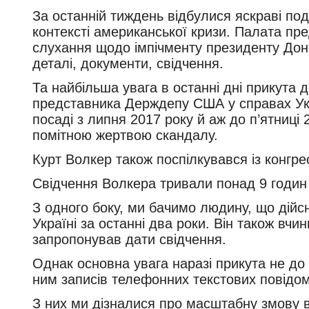
За останній тиждень відбулися яскраві поді
контексті американської кризи. Палата п
слухання щодо імпічменту президенту Дона
деталі, документи, свідчення.
Та найбільша увага в останні дні прикута 
представника Держдепу США у справах Укр
посаді з липня 2017 року й аж до п’ятниці
помітною жертвою скандалу.
Курт Волкер також поспілкувався із конгр
Свідчення Волкера тривали понад 9 годин 
З одного боку, ми бачимо людину, що дій
Україні за останні два роки. Він також вчин
запропонував дати свідчення.
Однак основна увага наразі прикута не до
ним записів телефонних текстових повідо
З них ми дізналися про масштабну змову в