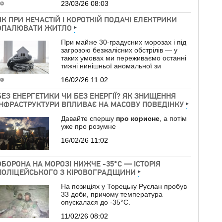
23/03/26 08:03
ЯК ПРИ НЕЧАСТІЙ І КОРОТКІЙ ПОДАЧІ ЕЛЕКТРИКИ
ОПАЛЮВАТИ ЖИТЛО
При майже 30-градусних морозах і під
загрозою безжалісних обстрілів — у
таких умовах ми переживаємо останні
тижні нинішньої аномальної зи
16/02/26 11:02
БЕЗ ЕНЕРГЕТИКИ ЧИ БЕЗ ЕНЕРГІЇ? ЯК ЗНИЩЕННЯ
ІНФРАСТРУКТУРИ ВПЛИВАЄ НА МАСОВУ ПОВЕДІНКУ
Давайте спершу
про
корисне
, а потім
уже про розумне
16/02/26 11:02
ОБОРОНА НА МОРОЗІ НИЖЧЕ -35°C — ІСТОРІЯ
ПОЛІЦЕЙСЬКОГО З КІРОВОГРАДЩИНИ
На позиціях у Торецьку Руслан пробув
33 доби, причому температура
опускалася до -35°C.
11/02/26 08:02