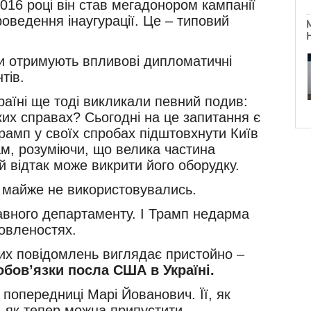
016 році він став мегадонором кампанії
оведення інаугурації. Це – типовий
ри отримують впливові дипломатичні
тів.
аїні ще тоді викликали певний подив:
ких справах? Сьогодні на це запитання є
Трамп у своїх спробах підштовхнути Київ
ам, розуміючи, що велика частина
 відтак може викрити його оборудку.
ю майже не використовувались.
вного департаменту. І Трамп недарма
мовленостях.
цих повідомлень виглядає пристойно –
обов’язки посла США в Україні.
 попередниці Марі Йованович. Її, як
– як тепер можна припустити,