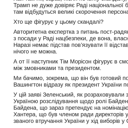
Трамп не дуже довіряє Раді національної б
там відбудуться великі скорочення персон
Хто ще фігурує у цьому скандалі?
Авторитетна експертка з питань пост-радя
з посади у Раді нацбезпеки, де вона, влас
Наразі немає підстав пов’язувати її відста
нічого не можна.
А от її наступник Тім Морісон фігурує в с
між змовниками та президентом.
Ми бачимо, зокрема, що він був готовий по
Вашингтон відразу як президент України по
У цій заяві Зеленський, як розраховували 
Україною розслідування щодо ролі Байден
Байдена, що зараз претендує на номінацію
Хантера, що був членом ради директорів ук
званого втручання України у хід виборів у