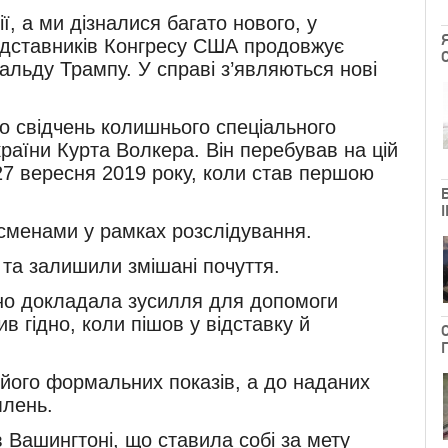
ї, а ми дізналися багато нового, у
редставників Конгресу США продовжує
льду Трампу. У справі з’являються нові
до свідчень колишнього спеціального
аїни Курта Волкера. Він перебував на цій
 27 вересня 2019 року, коли став першою
есменами у рамках розслідування.
та залишили змішані почуття.
сно докладала зусилля для допомоги
ив гідно, коли пішов у відставку й
 його формальних показів, а до наданих
млень.
 Вашингтоні, що ставила собі за мету