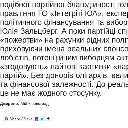
подібної партійної благодійності го
правління ГО «Інтегріті ЮА», експе
політичного фінансування та вибор
Юлія Зальцберг. А поки партійці с
«пожертви» на рахунки рідних полі
приховуючи імена реальних спонсо
лобістів, потенційним виборцям ак
«згодовують» лайтові картинки «н
партій». Без донорів-олігархів, вел
та фінансової залежності. До реаль
це не має жодного стосунку.
Джерело:
Мій Кіровоград