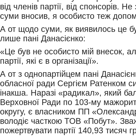
від членів партії, від спонсорів. Не
суми вносив, я особисто теж допо
А от щодо суми, як виявилось це б
лише пані Данасієнко:
«Це був не особисто мій внесок, ал
партії, які є в організації».
А от з однопартійцем пані Данасіє
обласної ради Сергієм Ратенком с
інакша. Наразі «радикал», який ба
Верховної Ради по 103-му мажори
округу, є власником ПП «Олександ
володіє часткою ТОВ «Побут». Зва
пожертвувати партії 140,93 тисяч г