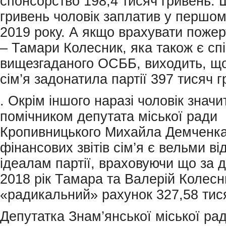
спонсорство 198,4 тисяч гривень. Щ
гривень чоловік заплатив у першом
2019 року. А якщо врахувати поже
– Тамари Колесник, яка також є сп
вищезгаданого ОСББ, виходить, що 
сім’я задонатила партії 397 тисяч 
. Окрім іншого наразі чоловік значи
помічником депутата міської ради
Кропивницького Михайла Демченка
фінансових звітів сім’я є вельми в
ідеалам партії, враховуючи що за 
2018 рік Тамара та Валерій Колесн
«радикальний» рахунок 327,58 тис
Депутатка Знам’янської міської ра