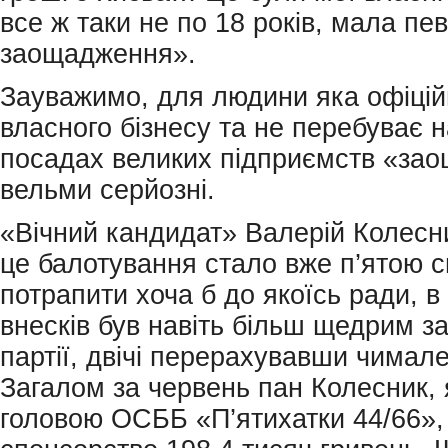
все ж таки не по 18 років, мала пев
заощадження».
Зауважимо, для людини яка офіцій
власного бізнесу та не перебуває 
посадах великих підприємств «за
вельми серйозні.
«Вічний кандидат» Валерій Колесни
це балотування стало вже п’ятою 
потрапити хоча б до якоїсь ради, в
внесків був навіть більш щедрим за
партії, двічі перерахувавши чимале
Загалом за червень пан Колесник, 
головою ОСББ «П’ятихатки 44/66»,