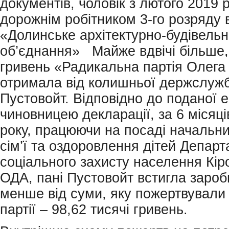
документів, чоловік з лютого 2019
дорожнім робітником 3-го розряду
«Долинське архітектурно-будівель
об’єднання» Майже вдвічі більше, 
гривень «Радикальна партія Олег
отримала від колишньої держслуж
Пустовойт. Відповідно до поданої е
чиновницею декларації, за 6 місяц
року, працюючи на посаді начальни
сім’ї та оздоровлення дітей Депар
соціального захисту населення Кір
ОДА, пані Пустовойт встигла зароб
менше від суми, яку пожертвували
партії – 98,62 тисячі гривень.