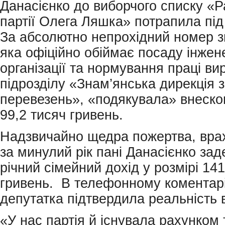
Данасієнко до виборчого списку «
партії Олега Ляшка» потрапила під
За абсолютно непрохідний номер з
яка офіційно обіймає посаду інжен
організації та нормування праці ви
підрозділу «Знам’янська дирекція 
перевезень», «подякувала» внеском
99,2 тисяч гривень.
Надзвичайно щедра пожертва, вра
за минулий рік пані Данасієнко за
річний сімейний дохід у розмірі 14
гривень. В телефонному коментарі
депутатка підтвердила реальність 
«У нас партія й існувала рахунком 