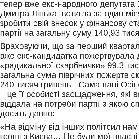
тепер вже екс-народного депутата 
Дмитра Лінька, встигла за один міс
зробити свій внесок у фінансову ст
партії на загальну суму 140,93 тися
Враховуючи, що за перший квартал
вже екс-кандидатка пожертвувала 
«радикальної скарбнички» 99,3 тис
загальна сума піврічних пожертв с
240 тисяч гривень. Сама пані Осі
– це її особисті заощадження, які 
віддала на потреби партії з якою с
досить давно:
«На відміну від інших політсил на
гроші з Києва… Це були мої власні