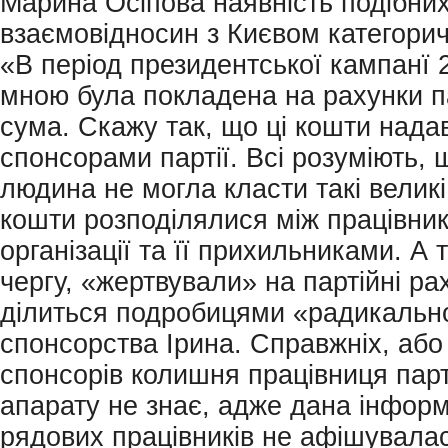
Марина Осіпова наявність подібни
взаємовідносин з Києвом категорич
«В період президентської кампанї 
мною була покладена на рахунки па
сума. Скажу так, що ці кошти нада
спонсорами партії. Всі розуміють, 
людина не могла класти такі великі
кошти розподілялися між працівни
організації та її прихильниками. А 
чергу, «жертвували» на партійні ра
ділиться подробицями «радикальн
спонсорства Ірина. Справжніх, або
спонсорів колишня працівниця парт
апарату не знає, адже дана інфор
рядових працівників не афішувалас