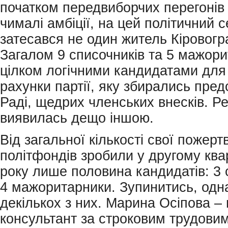
початком передвиборчих перегонів
чималі амбіції, на цей політичний с
затесався не один житель Кіровог
Загалом 9 списочників та 5 мажори
цілком логічними кандидатами для
рахунки партії, яку збирались пред
Раді, щедрих членських внесків. Р
виявилась дещо іншою.
Від загальної кількості свої пожерт
політфондів зробили у другому ква
року лише половина кандидатів: 3 
4 мажоритарники. Зупинитись, одн
декількох з них. Марина Осіпова – 
консультант за строковим трудови