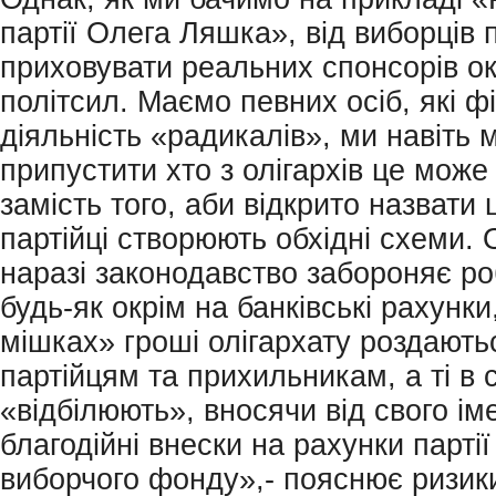
партії Олега Ляшка», від виборців
приховувати реальних спонсорів о
політсил. Маємо певних осіб, які ф
діяльність «радикалів», ми навіть
припустити хто з олігархів це може
замість того, аби відкрито назвати ц
партійці створюють обхідні схеми. 
наразі законодавство забороняє ро
будь-як окрім на банківські рахунки
мішках» гроші олігархату роздают
партійцям та прихильникам, а ті в 
«відбілюють», вносячи від свого іме
благодійні внески на рахунки партії 
виборчого фонду»,- пояснює ризик