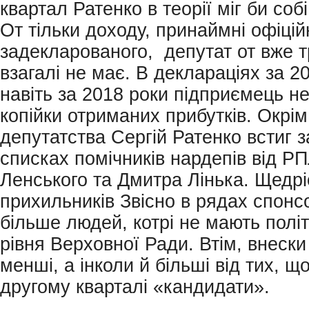
квартал Ратенко в теорії міг би соб
От тільки доходу, принаймні офіцій
задекларованого, депутат от вже т
взагалі не має. В деклараціях за 2
навіть за 2018 роки підприємець не
копійки отриманих прибутків. Окрім
депутатства Сергій Ратенко встиг з
списках помічників нардепів від Р
Ленського та Дмитра Лінька. Щедрі
прихильників Звісно в рядах спонсо
більше людей, котрі не мають полі
рівня Верховної Ради. Втім, внески
менші, а інколи й більші від тих, щ
другому кварталі «кандидати».