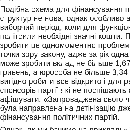
Подібна схема для фінансування п
структур не нова, однак особливо 
виборчий період, коли для функці
політсили необхідні значні кошти. 
зробити це одномоментно проблем
точки зору закону, адже за рік одн
може зробити вклад не більше 1,67
гривень, а юрособа не більше 3,34 
вигідно робити все відкрито і для 
спонсорів партії які не поспішають
афішувати. «Запроваджена свого 
була направлена на детінізацію дж
фінансування політичних партій.
Однак, як ми бачимо на прикладі 