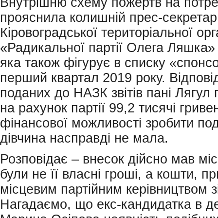
Внутрішню схему пожертв на потре
прояснила колишній прес-секретар
Кіровоградської територіальної орга
«Радикальної партії Олега Ляшка» 
яка також фігурує в списку «спонсо
перший квартал 2019 року. Відпові
поданих до НАЗК звітів пані Лягул
на рахунок партії 99,2 тисячі грив
фінансової можливості зробити под
дівчина насправді не мала.
Розповідає – внесок дійсно мав міс
були не її власні гроші, а кошти, пр
місцевим партійним керівництвом зі
Нагадаємо, що екс-кандидатка в д