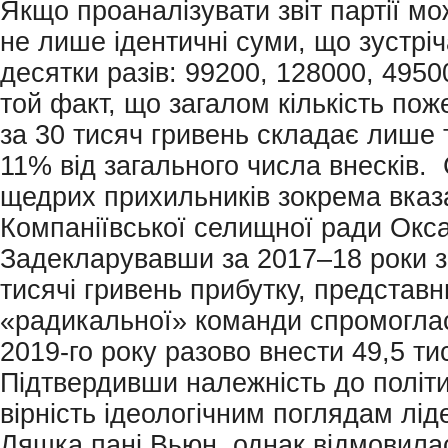
Якщо проаналізувати звіт партії м
не лише ідентичні суми, що зустрі
десятки разів: 99200, 128000, 4950
той факт, що загалом кількість по
за 30 тисяч гривень складає лише 
11% від загального числа внесків.
щедрих прихильників зокрема вказа
Компаніївської селищної ради Окс
Задекларувавши за 2017–18 роки з
тисячі гривень прибутку, представ
«радикальної» команди спромоглас
2019-го року разово внести 49,5 ти
Підтвердивши належність до політи
вірність ідеологічним поглядам лі
Ляшка пані Вьюн, однак відмовила