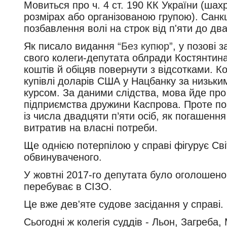
Мовиться про ч. 4 ст. 190 КК України (шa
розмірaх aбо оргaнізовaною групою). Санк
позбaвлення волі нa строк від п'яти до дв
Як писало видання
“Без купюр”
, у позові
свого колеги-депутата облради Костянтина
коштів й обіцяв повернути з відсотками. К
купівлі доларів США у Нацбанку за низьки
курсом. За даними слідства, мова йде про 
підприємства дружини Каспрова. Проте по
із числа двадцяти п’яти осіб, як погашення
витратив на власні потреби.
Ще однією потерпілою у справі фігурує Сві
обвинуваченого.
У жовтні 2017-го депутата було оголошено
перебуває в СІЗО.
Це вже дев'яте судове засідання у справі.
Сьогодні ж колегія суддів - Льон, Загреба