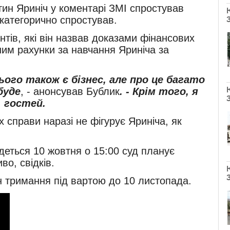
тин Яриніч у коментарі ЗМІ спростував
 категорично спростував.
нтів, які він назвав доказами фінансових
 ним рахунки за навчання Яриніча за
ього також є бізнес, але про це багато
буде
, - анонсував Бублик
. - Крім того, я
, гостей.
 справи наразі не фігурує Яриніча, як
деться 10 жовтня о 15:00 суд планує
во, свідків.
 тримання під вартою до 10 листопада.