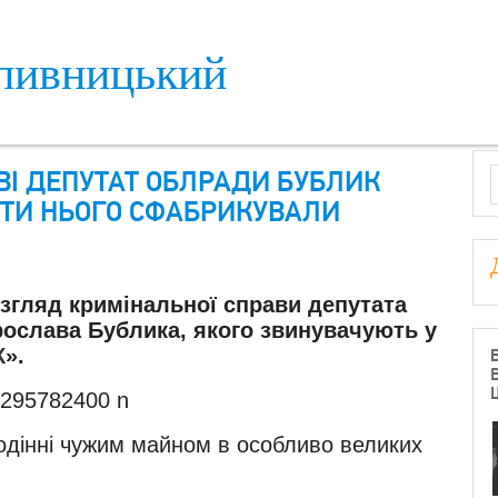
пивницький
S
І ДЕПУТАТ ОБЛРАДИ БУБЛИК
ОТИ НЬОГО СФАБРИКУВАЛИ
згляд кримінальної справи депутата
рослава Бублика, якого звинувачують у
К
»
.
дінні чужим майном в особливо великих