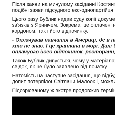
Після заяви на минулому засіданні Костян
подібні заяви підсудного екс-однопартійця
Цього разу Бублик надав суду копії докуме
зв’язків з Яринічем. Зокрема, це оплачені
кордоном, так і його відпочинку.
-
Оплачував навчання в Америці, де в н
хто не знає. І це краплина в морі. Далі 
оплачував його відпочинок, ресторани
Також Бублик дивується, чому у матеріалах
свідок, як це було заявлено від початку.
Натомість на наступне засідання, що відбу
допит потерпілої Світлани Малоок і, можли
Підозрюваному ж вкотре продовжив термін