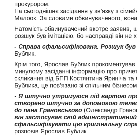
прокурором.
На сьогоднішнє засідання у зв’язку з сіме
Малоок. За словами обвинуваченого, вона 
Натомість обвинувачений вкотре заявив, щ
розшук був імітацією, бо насправді він не 
- Справа сфальсифікована. Розшук бу
Бублик.
Крім того, Ярослав Бублик прокоментував
минулому засіданні інформацію про причет
скликання від БПП Костянтина Яриніча та
Бублика, це пов’язано зі спільним бізнесом
- Я штучно утримуюся під вартою прот
створено штучно за допомогою телеф
до пана Грановського
(Олександр Гранов
він застосував свій адміністративний
сфальсифікувати цю кримінальну спра
розповів Ярослав Бублик.