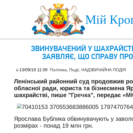
Skip to main content
Мій Кро
ЗВИНУВАЧЕНИЙ У ШАХРАЙСТВ
ЗАЯВЛЯЄ, ЩО СПРАВУ ПР
13/09/19 11:09
Політика
,
Події
,
НАДЗВИЧАЙНА ПОДІЯ
Ленінський районний суд продовжив ро
обласної ради, юриста та бізнесмена Я
шахрайстві, пише "
Гречка
", передає
«
М
Ярослава Бублика обвинувачують у заволо
розмірах - понад 19 млн грн.