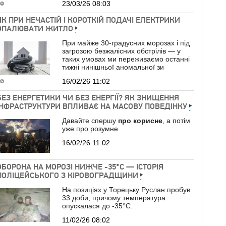
23/03/26 08:03
ЯК ПРИ НЕЧАСТІЙ І КОРОТКІЙ ПОДАЧІ ЕЛЕКТРИКИ
ОПАЛЮВАТИ ЖИТЛО
При майже 30-градусних морозах і під
загрозою безжалісних обстрілів — у
таких умовах ми переживаємо останні
тижні нинішньої аномальної зи
16/02/26 11:02
БЕЗ ЕНЕРГЕТИКИ ЧИ БЕЗ ЕНЕРГІЇ? ЯК ЗНИЩЕННЯ
ІНФРАСТРУКТУРИ ВПЛИВАЄ НА МАСОВУ ПОВЕДІНКУ
Давайте спершу
про
корисне
, а потім
уже про розумне
16/02/26 11:02
ОБОРОНА НА МОРОЗІ НИЖЧЕ -35°C — ІСТОРІЯ
ПОЛІЦЕЙСЬКОГО З КІРОВОГРАДЩИНИ
На позиціях у Торецьку Руслан пробув
33 доби, причому температура
опускалася до -35°C.
11/02/26 08:02