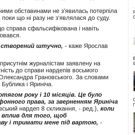
йними обставинами не з’явилась потерпіла
поки що ні разу не з'являлася до суду.
о справа сфальсифікована і навіть
ховався.
в створений штучно,
- каже Ярослав
 присутнім журналістам заявлену на
ність до справи нардепів восьмого
 Олександра Грановського. За словами
 Бублика і Яриніча.
ягом року і 10 місяців. Це було
онного права, за зверненням Яриніча
ський нардеп 8 скликання, - ред.),
коли
 вплив для того, щоб
ву і тримати мене під вартою,
-