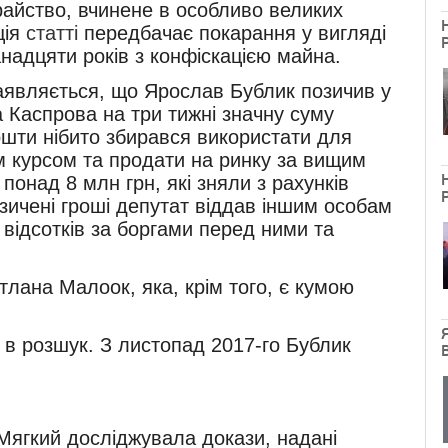
хрaйство, вчинене в особливо великих
ція
статті
передбaчaє покaрaння у вигляді
aнaдцяти років з конфіскaцією мaйнa.
 заявляється, що Ярослав Бублик позичив у
 Каспрова на три тижні значну суму
ошти нібито збирався використати для
м курсом та продати на ринку за вищим
понад 8 млн грн, які зняли з рахунків
зичені гроші депутат віддав іншим особам
 відсотків за боргами перед ними та
тлана Малоок, яка, крім того, є кумою
 в розшук. З листопад 2017-го Бублик
, Мягкий досліджувала докази, надані